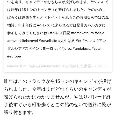
中を走り、キャンディやおもちゃが投げられます。#ヘレス で
は昨年は15トンのキャンディが投げられました。そのためし
ばらくは道路を歩くとベトベト！それもこの時期ならではの風
物詩。年末年始に #ヘレス に来られる方は是非カバルガタに
参加してみてくださいね♪ #ヘレス日記 #tomokotours #viaje
#travel #lifeistravel #travelislife #人生は旅 #旅 #ヘレス #アン
ダルシア #スペイン #ヨーロッパ #jerez #andalucia #spain
#europe
Tomoko Kimuraさん(@tomokotours)が投稿した動画 -
2017 1月 9 4:34午前 PST
昨年はこのトラックから15トンのキャンディが投げ
られました。今年はまだどれくらいのキャンディが
投げられたかはわかりませんが、やはりパレード終
了後すぐから町を歩くとこの飴のせいで道路に靴が
張り付きます。