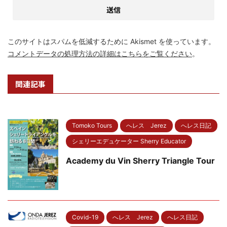
このサイトはスパムを低減するために Akismet を使っています。
コメントデータの処理方法の詳細はこちらをご覧ください
。
関連記事
Tomoko Tours
へレス Jerez
へレス日記
シェリーエデュケーター Sherry Educator
Academy du Vin Sherry Triangle Tour
Covid-19
へレス Jerez
へレス日記