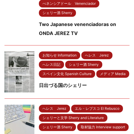
べネンシアドール Venenciador
シェリー酒 Sherry
Two Japanese venenciadoras on
ONDA JEREZ TV
お知らせ Information
へレス Jerez
へレス日記
シェリー酒 Sherry
スペイン文化 Spanish Culture
メディア Media
日出づる国のシェリー
へレス Jerez
エル・レブスコ El Rebusco
シェリーと文学 Sherry and Literature
シェリー酒 Sherry
取材協力 Interview support