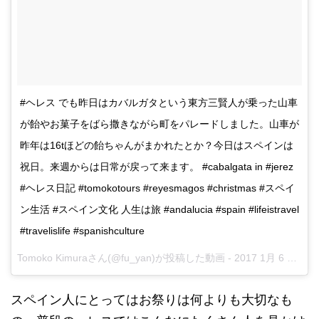
#ヘレス でも昨日はカバルガタという東方三賢人が乗った山車
が飴やお菓子をばら撒きながら町をパレードしました。山車が
昨年は16tほどの飴ちゃんがまかれたとか？今日はスペインは
祝日。来週からは日常が戻って来ます。 #cabalgata in #jerez
#ヘレス日記 #tomokotours #reyesmagos #christmas #スペイ
ン生活 #スペイン文化 人生は旅 #andalucia #spain #lifeistravel
#travelislife #spanishculture
Tomoko Kimuraさん(@fu_yan)が投稿した動画 -
2017 1月 6 4:41午前 PST
スペイン人にとってはお祭りは何よりも大切なも