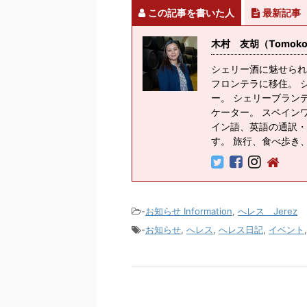
この記事を書いた人
最新記事
木村 友胡（Tomoko K
シェリー酒に魅せられ
フロンテラに移住。 
ー。 シェリーブラン
ケーター。 スペイン
イン語、英語の通訳・
す。 旅行、食べ歩き
-
お知らせ Information
,
へレス Jerez
-
お知らせ
,
へレス
,
へレス日記
,
イベント