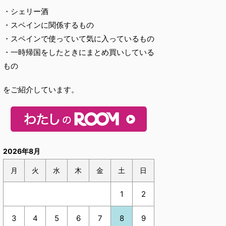
・シェリー酒
・スペインに関係するもの
・スペインで使っていて気に入っているもの
・一時帰国をしたときにまとめ買いしている
もの
をご紹介しています。
2026年8月
月
火
水
木
金
土
日
1
2
3
4
5
6
7
8
9