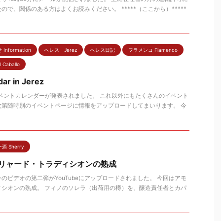
で、関係のある方はよくお読みください。 *****（ここから）*****
Information
へレス Jerez
へレス日記
フラメンコ Flamenco
 Caballo
ar in Jerez
イベントカレンダーが発表されました。 これ以外にもたくさんのイベント
次第随時別のイベントページに情報をアップロードしてまいります。 今
 Sherry
ィリャード・トラディシオンの熟成
のビデオの第二弾がYouTubeにアップロードされました。 今回はアモ
ィシオンの熟成。 フィノのソレラ（出荷用の樽）を、醸造責任者とカパ