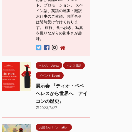
ト、プロモーション。 スペ
イン語、英語の通訳・翻訳
お仕事のご依頼、お問合せ
は随時受け付けておりま
す。 旅行、食べ歩き、写真
を撮りながらの街歩きが趣
味。
へレス Jerez
へレス日記
イベント Event
展示会 『ティオ・ペペ
ヘレスから世界へ アイ
コンの歴史』
2023/3/27
お知らせ Information