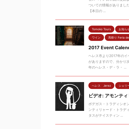
ついての情報がありましたの
【本日の ...
Tomoko Tours
お知らせ 
ワイン
馬祭り Feria del
2017 Event Calend
ヘレス市より2017年の
がありますので、分かり
年のへレス・デ・ラ・ ...
へレス Jerez
シェリー酒
ビデオ: アモンテ
ボデガス・トラディシオン
ンティリャード・トラデ
タスがテイスティン ...