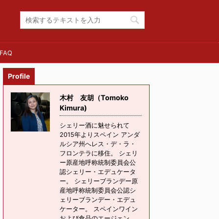
FAQ
Profile
木村 友胡（Tomoko
Kimura)
シェリー酒に魅せられて
2015年よりスペイン アンダ
ルシア州へレス・デ・ラ・
フロンテラに移住。 シェリ
ー原産地呼称統制委員会公
認シェリー・エデュケータ
ー。 シェリーブランデー原
産地呼称統制委員会公認シ
ェリーブランデー・エデュ
ケーター。 スペインワイン
および食品のエージェン