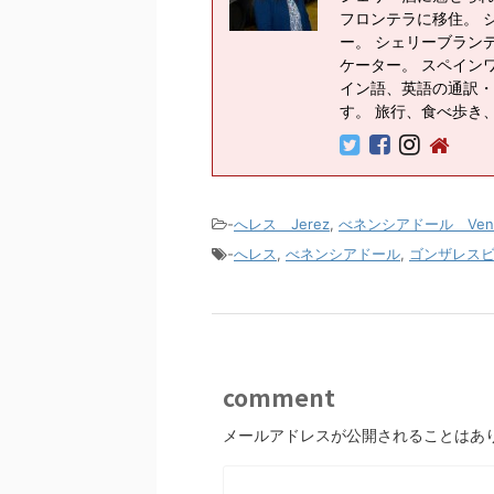
フロンテラに移住。 
ー。 シェリーブラン
ケーター。 スペイン
イン語、英語の通訳・
す。 旅行、食べ歩き
-
へレス Jerez
,
べネンシアドール Venen
-
へレス
,
べネンシアドール
,
ゴンザレス
comment
メールアドレスが公開されることはあ