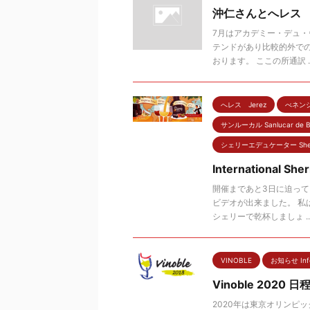
沖仁さんとへレス
7月はアカデミー・デュ
テンドがあり比較的外で
おります。 ここの所通訳 ..
へレス Jerez
べネンシ
サンルーカル Sanlucar de B
シェリーエデュケーター Sherry
International Sh
開催まであと3日に迫って
ビデオが出来ました。 私
シェリーで乾杯しましょ ..
VINOBLE
お知らせ Info
Vinoble 2020 
2020年は東京オリンピ