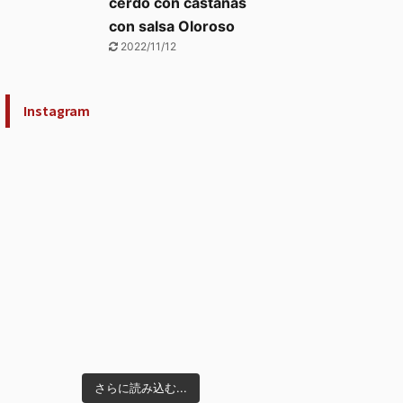
cerdo con castañas
con salsa Oloroso
2022/11/12
Instagram
さらに読み込む...