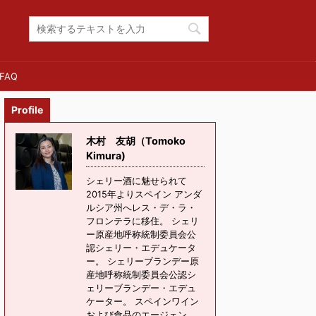
FAQ
Profile
木村 友胡（Tomoko
Kimura)
シェリー酒に魅せられて
2015年よりスペイン アンダ
ルシア州へレス・デ・ラ・
フロンテラに移住。 シェリ
ー原産地呼称統制委員会公
認シェリー・エデュケータ
ー。 シェリーブランデー原
産地呼称統制委員会公認シ
ェリーブランデー・エデュ
ケーター。 スペインワイン
および食品のエージェン