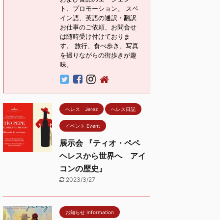
ト、プロモーション。 スペ
イン語、英語の通訳・翻訳
お仕事のご依頼、お問合せ
は随時受け付けておりま
す。 旅行、食べ歩き、写真
を撮りながらの街歩きが趣
味。
へレス Jerez
へレス日記
イベント Event
展示会 『ティオ・ペペ
ヘレスから世界へ アイ
コンの歴史』
2023/3/27
お知らせ Information