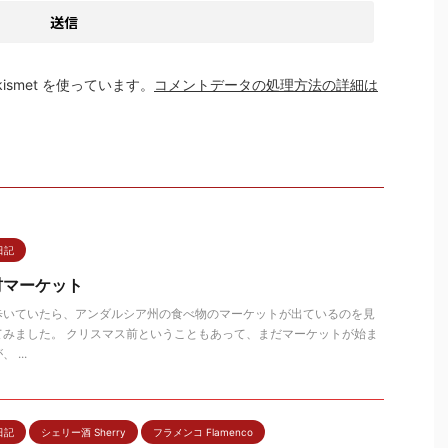
smet を使っています。
コメントデータの処理方法の詳細は
日記
材マーケット
歩いていたら、アンダルシア州の食べ物のマーケットが出ているのを見
てみました。 クリスマス前ということもあって、まだマーケットが始ま
...
日記
シェリー酒 Sherry
フラメンコ Flamenco