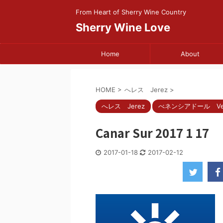
From Heart of Sherry Wine Country
Sherry Wine Love
Home
About
HOME
>
へレス Jerez
>
へレス Jerez
べネンシアドール Vene
Canar Sur 2017 1 17
2017-01-18
2017-02-12