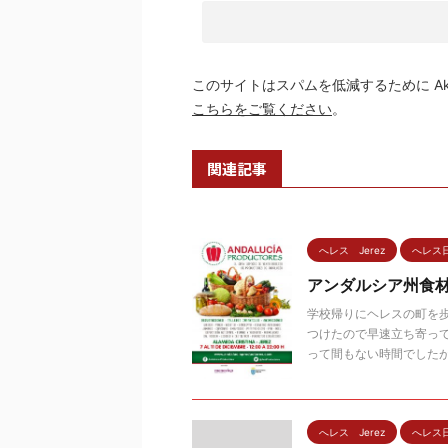
このサイトはスパムを低減するために Aki
こちらをご覧ください
。
関連記事
へレス Jerez
へレス
アンダルシア州食
学校帰りにヘレスの町を
つけたので早速立ち寄っ
って間もない時間でしたが、 
へレス Jerez
へレス