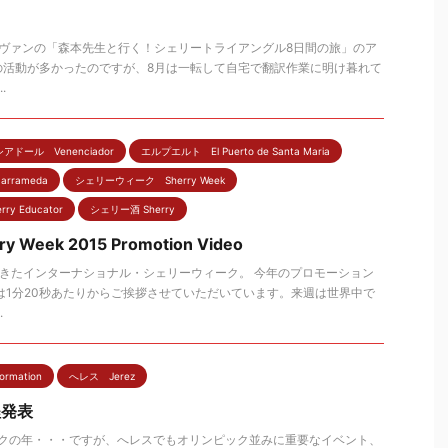
・ヴァンの「森本先生と行く！シェリートライアングル8日間の旅」のア
の活動が多かったのですが、8月は一転して自宅で翻訳作業に明け暮れて
.
アドール Venenciador
エルプエルト El Puerto de Santa Maria
arrameda
シェリーウィーク Sherry Week
 Educator
シェリー酒 Sherry
erry Week 2015 Promotion Video
きたインターナショナル・シェリーウィーク。 今年のプロモーション
は1分20秒あたりからご挨拶させていただいています。来週は世界中で
.
rmation
へレス Jerez
日程発表
ックの年・・・ですが、へレスでもオリンピック並みに重要なイベント、