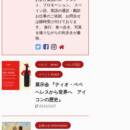
ト、プロモーション。 スペ
イン語、英語の通訳・翻訳
お仕事のご依頼、お問合せ
は随時受け付けておりま
す。 旅行、食べ歩き、写真
を撮りながらの街歩きが趣
味。
へレス Jerez
へレス日記
イベント Event
展示会 『ティオ・ペペ
ヘレスから世界へ アイ
コンの歴史』
2023/3/27
お知らせ Information