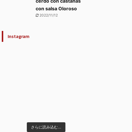
cerdo con castañas
con salsa Oloroso
2022/11/12
Instagram
さらに読み込む...