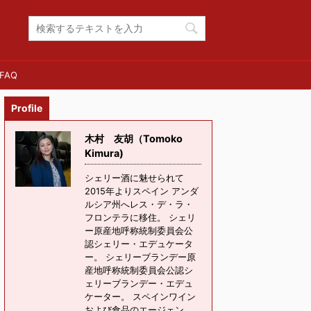
FAQ
Profile
木村 友胡（Tomoko
Kimura)
シェリー酒に魅せられて
2015年よりスペイン アンダ
ルシア州へレス・デ・ラ・
フロンテラに移住。 シェリ
ー原産地呼称統制委員会公
認シェリー・エデュケータ
ー。 シェリーブランデー原
産地呼称統制委員会公認シ
ェリーブランデー・エデュ
ケーター。 スペインワイン
および食品のエージェン