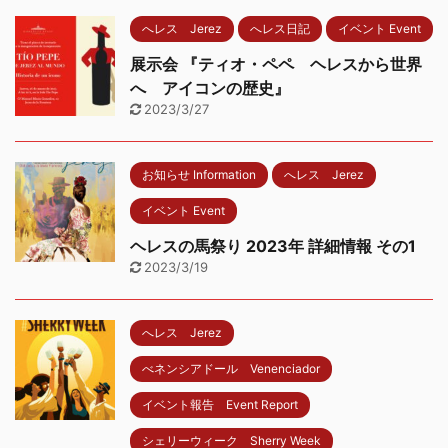
へレス Jerez
へレス日記
イベント Event
展示会 『ティオ・ペペ ヘレスから世界
へ アイコンの歴史』
2023/3/27
お知らせ Information
へレス Jerez
イベント Event
ヘレスの馬祭り 2023年 詳細情報 その1
2023/3/19
へレス Jerez
べネンシアドール Venenciador
イベント報告 Event Report
シェリーウィーク Sherry Week