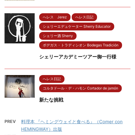
へレス Jerez
へレス日記
シェリーエデュケーター Sherry Educator
シェリー酒 Sherry
ボデガス・トラディシオン Bodegas Tradición
シェリーアカデミーツアー御一行様
へレス日記
コルタド―ル・デ・ハモン Cortador de jamón
新たな挑戦
PREV
料理本 『ヘミングウェイと食べる』（Comer con
HEMINGWAY）出版