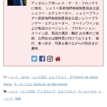
アンダルシア州へレス・デ・ラ・フロンテラ
に移住。 シェリー原産地呼称統制委員会公認
シェリー・エデュケーター。 シェリーブラン
デー原産地呼称統制委員会公認シェリーブラ
ンデー・エデュケーター。 スペインワインお
よび食品のエージェント、プロモーション。
スペイン語、英語の通訳・翻訳 お仕事のご依
頼、お問合せは随時受け付けております。 旅
行、食べ歩き、写真を撮りながらの街歩きが
趣味。
-
へレス Jerez
,
へレス日記
,
エルプエルト El Puerto de Santa
Maria
,
サンルーカル Sanlucar de Barrameda
-
へレス
,
へレス日記
,
アンダルシア
,
エルプエルト
,
サンルーカル
,
レ
バンテ
,
強風