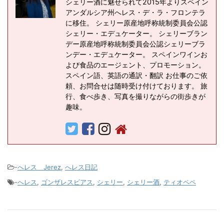
シェリー酒に魅せられて2015年よりスペイン
アンダルシア州へレス・デ・ラ・フロンテラ
に移住。 シェリー原産地呼称統制委員会公認
シェリー・エデュケーター。 シェリーブラン
デー原産地呼称統制委員会公認シェリーブラ
ンデー・エデュケーター。 スペインワインお
よび食品のエージェント、プロモーション。
スペイン語、英語の通訳・翻訳 お仕事のご依
頼、お問合せは随時受け付けております。 旅
行、食べ歩き、写真を撮りながらの街歩きが
趣味。
-
へレス Jerez
,
へレス日記
-
へレス
,
ゴンザレスビアス
,
シェリー
,
シェリー酒
,
ティオペペ