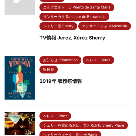
エルプエルト El Puerto de Santa Maria
サンルーカル Sanlucar de Barrameda
シェリー酒 Sherry
マンサニージャ Manzanilla
TV情報 Jerez, Xérèz Sherry
お知らせ Information
へレス Jerez
収穫祭
2019年 収穫祭情報
へレス Jerez
シェリーを飲めるお店、買えるお店 Sherry Place
シェリーウィーク Sherry Week