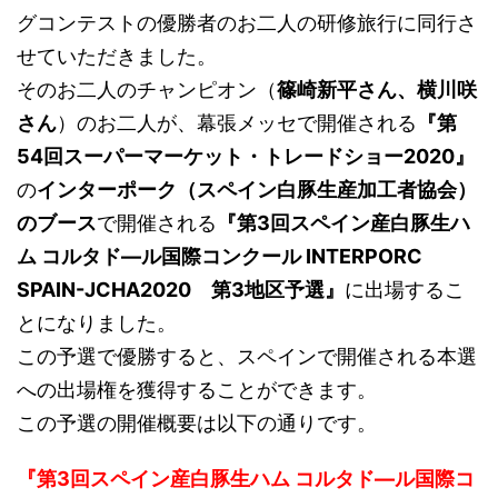
グコンテストの優勝者のお二人の研修旅行に同行さ
せていただきました。
そのお二人のチャンピオン（
篠崎新平さん、横川咲
さん
）のお二人が、幕張メッセで開催される
『第
54回スーパーマーケット・トレードショー2020』
の
インターポーク（スペイン白豚生産加工者協会）
のブース
で開催される
『第3回スペイン産白豚生ハ
ム コルタド―ル国際コンクール INTERPORC
SPAIN-JCHA2020 第3地区予選』
に出場するこ
とになりました。
この予選で優勝すると、スペインで開催される本選
への出場権を獲得することができます。
この予選の開催概要は以下の通りです。
『第3回スペイン産白豚生ハム コルタド―ル国際コ