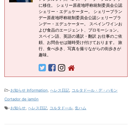
に移住。 シェリー原産地呼称統制委員会公認
シェリー・エデュケーター。 シェリーブラン
デー原産地呼称統制委員会公認シェリーブラ
ンデー・エデュケーター。 スペインワインお
よび食品のエージェント、プロモーション。
スペイン語、英語の通訳・翻訳 お仕事のご依
頼、お問合せは随時受け付けております。 旅
行、食べ歩き、写真を撮りながらの街歩きが
趣味。
-
お知らせ Information
,
へレス日記
,
コルタド―ル・デ・ハモン
Cortador de jamón
-
お知らせ
,
へレス日記
,
コルタド―ル
,
生ハム