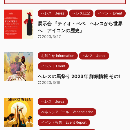
へレス Jerez
へレス日記
イベント Event
展示会 『ティオ・ペペ ヘレスから世界
へ アイコンの歴史』
2023/3/27
お知らせ Information
へレス Jerez
イベント Event
ヘレスの馬祭り 2023年 詳細情報 その1
2023/3/19
へレス Jerez
べネンシアドール Venenciador
イベント報告 Event Report