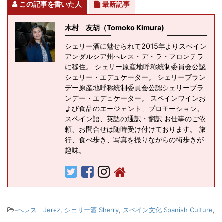
この記事を書いた人
最新記事
木村 友胡（Tomoko Kimura)
シェリー酒に魅せられて2015年よりスペイン
アンダルシア州へレス・デ・ラ・フロンテラ
に移住。 シェリー原産地呼称統制委員会公認
シェリー・エデュケーター。 シェリーブラン
デー原産地呼称統制委員会公認シェリーブラ
ンデー・エデュケーター。 スペインワインお
よび食品のエージェント、プロモーション。
スペイン語、英語の通訳・翻訳 お仕事のご依
頼、お問合せは随時受け付けております。 旅
行、食べ歩き、写真を撮りながらの街歩きが
趣味。
-
へレス Jerez
,
シェリー酒 Sherry
,
スペイン文化 Spanish Culture
,