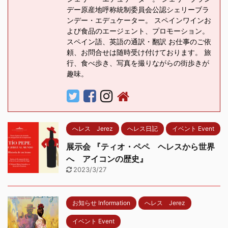
デー原産地呼称統制委員会公認シェリーブラ
ンデー・エデュケーター。 スペインワインお
よび食品のエージェント、プロモーション。
スペイン語、英語の通訳・翻訳 お仕事のご依
頼、お問合せは随時受け付けております。 旅
行、食べ歩き、写真を撮りながらの街歩きが
趣味。
へレス Jerez
へレス日記
イベント Event
展示会 『ティオ・ペペ ヘレスから世界
へ アイコンの歴史』
2023/3/27
お知らせ Information
へレス Jerez
イベント Event