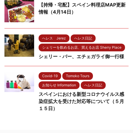
【持帰・宅配】スペイン料理店MAP更新
情報（4月14日）
へレス Jerez
へレス日記
シェリーを飲めるお店、買えるお店 Sherry Place
シェリー・バー、エチェガライ御一行様
Covid-19
Tomoko Tours
お知らせ Information
へレス日記
スペインにおける新型コロナウイルス感
染症拡大を受けた対応等について（５月
１５日）