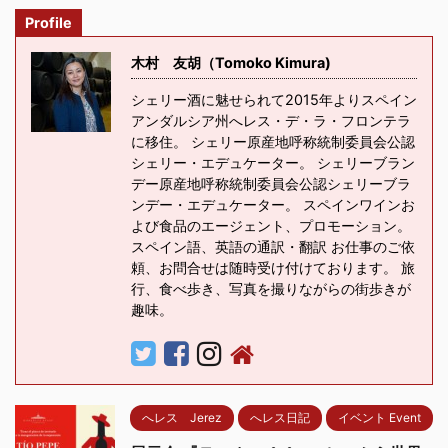
Profile
木村 友胡（Tomoko Kimura)
シェリー酒に魅せられて2015年よりスペイン
アンダルシア州へレス・デ・ラ・フロンテラ
に移住。 シェリー原産地呼称統制委員会公認
シェリー・エデュケーター。 シェリーブラン
デー原産地呼称統制委員会公認シェリーブラ
ンデー・エデュケーター。 スペインワインお
よび食品のエージェント、プロモーション。
スペイン語、英語の通訳・翻訳 お仕事のご依
頼、お問合せは随時受け付けております。 旅
行、食べ歩き、写真を撮りながらの街歩きが
趣味。
へレス Jerez
へレス日記
イベント Event