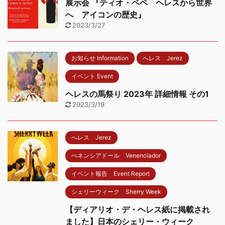
展示会 『ティオ・ペペ ヘレスから世界
へ アイコンの歴史』
2023/3/27
お知らせ Information
へレス Jerez
イベント Event
ヘレスの馬祭り 2023年 詳細情報 その1
2023/3/19
へレス Jerez
べネンシアドール Venenciador
イベント報告 Event Report
シェリーウィーク Sherry Week
【ディアリオ・デ・ヘレス紙に掲載され
ました】日本のシェリー・ウィーク