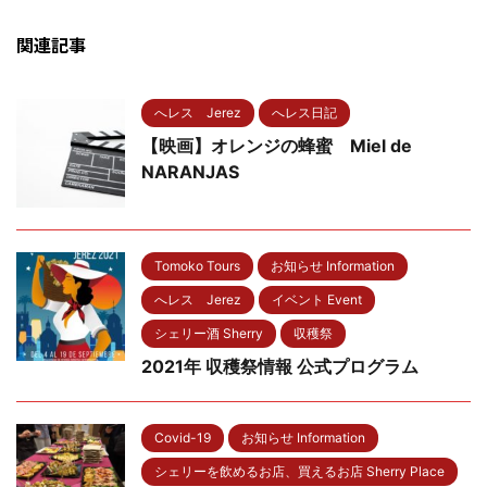
関連記事
へレス Jerez
へレス日記
【映画】オレンジの蜂蜜 Miel de
NARANJAS
Tomoko Tours
お知らせ Information
へレス Jerez
イベント Event
シェリー酒 Sherry
収穫祭
2021年 収穫祭情報 公式プログラム
Covid-19
お知らせ Information
シェリーを飲めるお店、買えるお店 Sherry Place