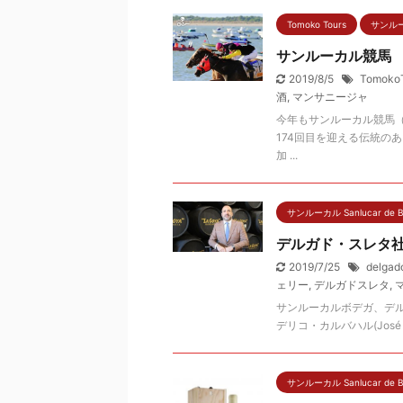
Tomoko Tours
サンルーカ
サンルーカル競馬
2019/8/5
Tomoko
酒
,
マンサニージャ
今年もサンルーカル競馬（Ca
174回目を迎える伝統の
加 ...
サンルーカル Sanlucar de B
デルガド・スレタ
2019/7/25
delgad
ェリー
,
デルガドスレタ
,
サンルーカルボデガ、デ
デリコ・カルバハル(José Fe
サンルーカル Sanlucar de B