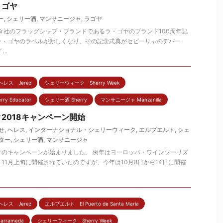
・ゴヤ
ー
,
シェリー酒
,
マンサニージャ
,
ラゴヤ
レタ社のフラッグシップ・ブランドであるラ・ゴヤのブランド100周年記
ラ・ゴヤのラベルが新しくなり、その記念式典がセビーリャのデパー
..
へレス Jerez
シェリーウィーク Sherry Week
 Educator
シェリー酒 Sherry
マンサニージャ Manzanilla
2018キャンペーン開始
せ
,
へレス
,
インターナショナル・シェリーウィーク
,
エルプエルト
,
シェ
ター
,
シェリー酒
,
マンサニージャ
クのキャンペーンが始まりました。 例年はヨーロッパ・ワインツーリズ
11月上旬に開催されていたのですが、今年は10月8日から14日に開催
へレス Jerez
エルプエルト El Puerto de Santa Maria
arrameda
シェリーウィーク Sherry Week