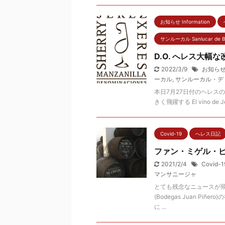
お知らせ Information
サンルーカル Sanlucar de B
D.O. へレス大幅
2022/3/9
お知ら
ーカル
,
サンルーカル・デ
本日7月27日付のヘレス
きく飛躍する El vino de Jerez
Covid-19
へレス日記
ファン・ミゲル・
2021/2/4
Covid-1
マンサニージャ
とても残念なニュースが飛
(Bodegas Juan 
に ...