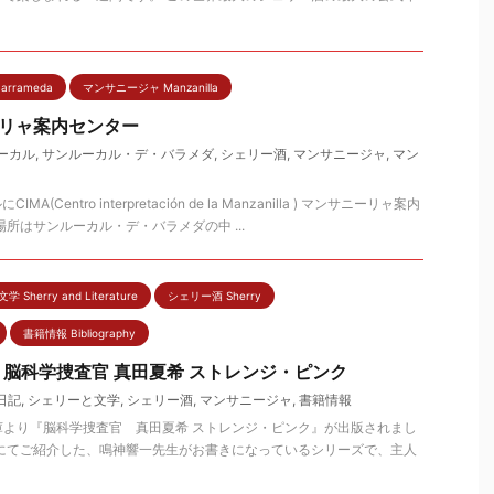
arrameda
マンサニージャ Manzanilla
ーリャ案内センター
ーカル
,
サンルーカル・デ・バラメダ
,
シェリー酒
,
マンサニージャ
,
マン
A(Centro interpretación de la Manzanilla ) マンサニーリャ案内
所はサンルーカル・デ・バラメダの中 ...
Sherry and Literature
シェリー酒 Sherry
書籍情報 Bibliography
脳科学捜査官 真田夏希 ストレンジ・ピンク
日記
,
シェリーと文学
,
シェリー酒
,
マンサニージャ
,
書籍情報
川文庫より『脳科学捜査官 真田夏希 ストレンジ・ピンク』が出版されまし
グにてご紹介した、鳴神響一先生がお書きになっているシリーズで、主人