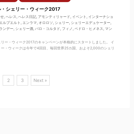
・シェリー・ウィーク2017
らせ
,
へレス
,
へレス日記
,
アモンティリャード
,
イベント
,
インターナショ
エルプエルト
,
エンラマ
,
オロロソ
,
シェリー
,
シェリーエデュケーター
,
ランデー
,
シェリー酒
,
パロ・コルタド
,
フィノ
,
ペドロ・ヒメネス
,
マン
リー・ウィーク2017のキャンペーンが本格的にスタートしました。 イ
ー・ウィークは今年で4回目、毎回世界25カ国、およそ2,000のシェリ
2
3
Next »