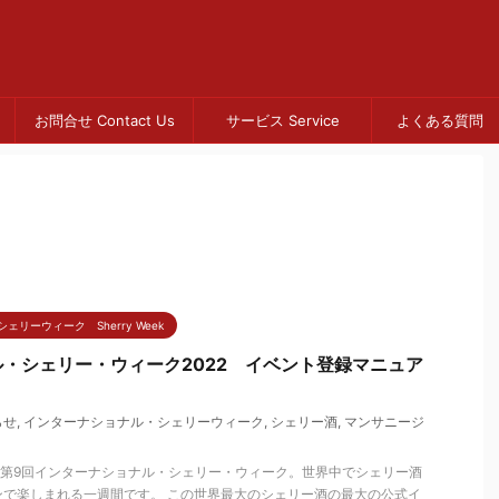
お問合せ Contact Us
サービス Service
よくある質問 
シェリーウィーク Sherry Week
・シェリー・ウィーク2022 イベント登録マニュア
らせ
,
インターナショナル・シェリーウィーク
,
シェリー酒
,
マンサニージ
催の第9回インターナショナル・シェリー・ウィーク。世界中でシェリー酒
ンで楽しまれる一週間です。 この世界最大のシェリー酒の最大の公式イ