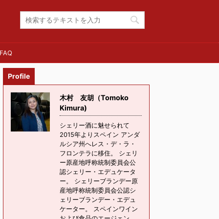
FAQ
Profile
木村 友胡（Tomoko
Kimura)
シェリー酒に魅せられて
2015年よりスペイン アンダ
ルシア州へレス・デ・ラ・
フロンテラに移住。 シェリ
ー原産地呼称統制委員会公
認シェリー・エデュケータ
ー。 シェリーブランデー原
産地呼称統制委員会公認シ
ェリーブランデー・エデュ
ケーター。 スペインワイン
および食品のエージェン