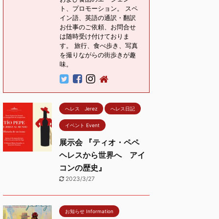
ト、プロモーション。 スペ
イン語、英語の通訳・翻訳
お仕事のご依頼、お問合せ
は随時受け付けておりま
す。 旅行、食べ歩き、写真
を撮りながらの街歩きが趣
味。
へレス Jerez
へレス日記
イベント Event
展示会 『ティオ・ペペ
ヘレスから世界へ アイ
コンの歴史』
2023/3/27
お知らせ Information