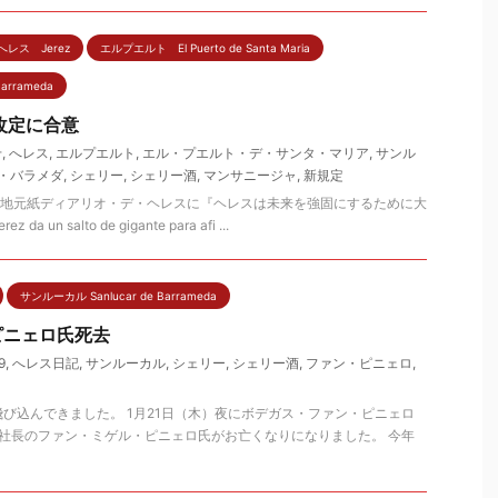
へレス Jerez
エルプエルト El Puerto de Santa Maria
arrameda
な改定に合意
せ
,
へレス
,
エルプエルト
,
エル・プエルト・デ・サンタ・マリア
,
サンル
・バラメダ
,
シェリー
,
シェリー酒
,
マンサニージャ
,
新規定
の地元紙ディアリオ・デ・ヘレスに『ヘレスは未来を強固にするために大
 da un salto de gigante para afi ...
サンルーカル Sanlucar de Barrameda
ピニェロ氏死去
9
,
へレス日記
,
サンルーカル
,
シェリー
,
シェリー酒
,
ファン・ピニェロ
,
び込んできました。 1月21日（木）夜にボデガス・ファン・ピニェロ
Piñero)の社長のファン・ミゲル・ピニェロ氏がお亡くなりになりました。 今年