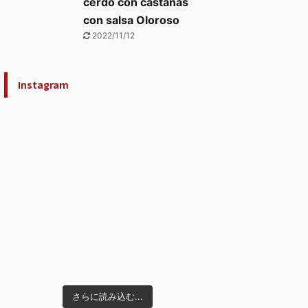
cerdo con castañas
con salsa Oloroso
2022/11/12
Instagram
さらに読み込む...