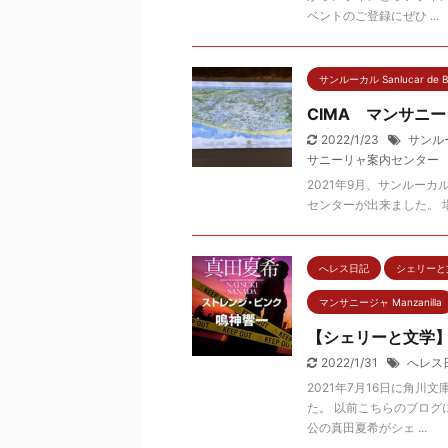
ベントのご登録にぜひ ...
サンルーカル Sanlucar de B
CIMA マンサニ
2022/1/23
サンル
サニーリャ案内センター
2021年9月、サンルーカルにCIM
センターが出来ました。 場
へレス日記
シェリーと文学 
マンサニージャ Manzanilla
【シェリーと文学】
2022/1/31
へレス
2021年7月16日に角
た。 以前こちらのブロ
公の真田夏希がシェ ...