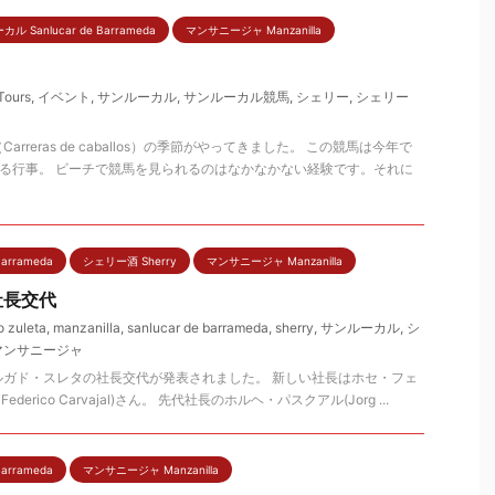
ル Sanlucar de Barrameda
マンサニージャ Manzanilla
Tours
,
イベント
,
サンルーカル
,
サンルーカル競馬
,
シェリー
,
シェリー
rreras de caballos）の季節がやってきました。 この競馬は今年で
ある行事。 ビーチで競馬を見られるのはなかなかない経験です。それに
arrameda
シェリー酒 Sherry
マンサニージャ Manzanilla
社長交代
o zuleta
,
manzanilla
,
sanlucar de barrameda
,
sherry
,
サンルーカル
,
シ
マンサニージャ
ルガド・スレタの社長交代が発表されました。 新しい社長はホセ・フェ
derico Carvajal)さん。 先代社長のホルヘ・パスクアル(Jorg ...
arrameda
マンサニージャ Manzanilla