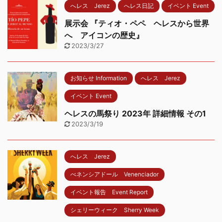
へレス Jerez
へレス日記
イベント Event
展示会 『ティオ・ペペ ヘレスから世界
へ アイコンの歴史』
2023/3/27
お知らせ Information
へレス Jerez
イベント Event
ヘレスの馬祭り 2023年 詳細情報 その1
2023/3/19
へレス Jerez
べネンシアドール Venenciador
イベント報告 Event Report
シェリーウィーク Sherry Week