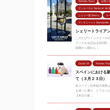
Tomoko Tours
お知らせ 
サンルーカル Sanlucar de B
シェリー酒 Sherry
スペ
マンサニージャ Manzanilla
シェリートライア
このたびワインスクール
アングルを訪ねる8日間』に
段階から関わら ...
Covid-19
Tomoko Tou
スペインにおける
て（３月２３日）
在スペイン日本国大使館よ
も述べた通り、とてもつらい
【本日の新 ...