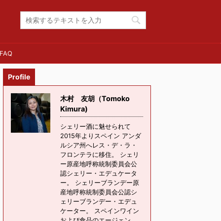
FAQ
Profile
木村 友胡（Tomoko
Kimura)
シェリー酒に魅せられて
2015年よりスペイン アンダ
ルシア州へレス・デ・ラ・
フロンテラに移住。 シェリ
ー原産地呼称統制委員会公
認シェリー・エデュケータ
ー。 シェリーブランデー原
産地呼称統制委員会公認シ
ェリーブランデー・エデュ
ケーター。 スペインワイン
および食品のエージェン