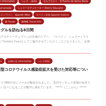
Information
へレス Jerez
エルプエルト El Puerto de Santa Maria
arrameda
シェリーエデュケーター Sherry Educator
インワイン Spanish Wine
スペイン文化 Spanish Culture
旅 Travel
旅情報 Travel Info
ングルを訪ねる8日間
のアカデミーデュヴァンの主催のツアー、『スペイン シェリートライ
Tomoko Toursとしてご協力させていただくことになりました。 企画
rs
お知らせ Information
へレス日記
新型コロナウイルス感染症拡大を受けた対応等につい
り19時01分にメールが配信されました。 先日サンチェス首相が会見で
日々になることが数字に表れています。 *****（ここから）*****