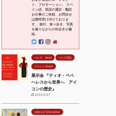
ト、プロモーション。 スペ
イン語、英語の通訳・翻訳
お仕事のご依頼、お問合せ
は随時受け付けておりま
す。 旅行、食べ歩き、写真
を撮りながらの街歩きが趣
味。
へレス Jerez
へレス日記
イベント Event
展示会 『ティオ・ペペ
ヘレスから世界へ アイ
コンの歴史』
2023/3/27
お知らせ Information