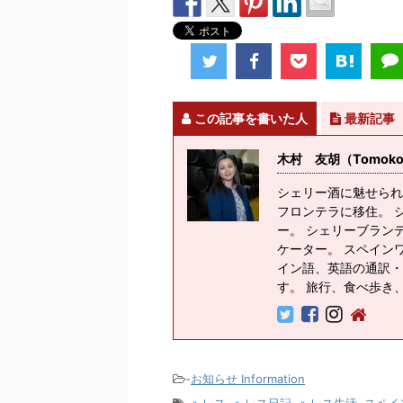
この記事を書いた人
最新記事
木村 友胡（Tomoko K
シェリー酒に魅せられ
フロンテラに移住。 
ー。 シェリーブラン
ケーター。 スペイン
イン語、英語の通訳・
す。 旅行、食べ歩き
-
お知らせ Information
-
へレス
,
へレス日記
,
へレス生活
,
スペイ