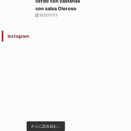
cerdo con castañas
con salsa Oloroso
2022/11/12
Instagram
さらに読み込む...