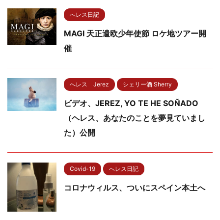
へレス日記
MAGI 天正遣欧少年使節 ロケ地ツアー開
催
へレス Jerez
シェリー酒 Sherry
ビデオ、JEREZ, YO TE HE SOÑADO
（ヘレス、あなたのことを夢見ていまし
た）公開
Covid-19
へレス日記
コロナウィルス、ついにスペイン本土へ