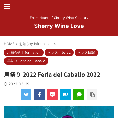
From Heart of Sherry Wine Country
Sherry Wine Love
HOME
>
お知らせ Information
>
お知らせ Information
へレス Jerez
へレス日記
馬祭り Feria del Caballo
馬祭り 2022 Feria del Caballo 2022
2022-03-29