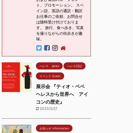
ト、プロモーション。 スペ
イン語、英語の通訳・翻訳
お仕事のご依頼、お問合せ
は随時受け付けておりま
す。 旅行、食べ歩き、写真
を撮りながらの街歩きが趣
味。
へレス Jerez
へレス日記
イベント Event
展示会 『ティオ・ペペ
ヘレスから世界へ アイ
コンの歴史』
2023/3/27
お知らせ Information