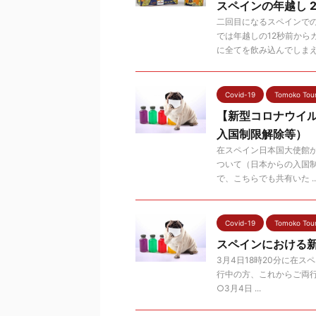
スペインの年越し 2
二回目になるスペインで
では年越しの12秒前から
に全てを飲み込んでしまえ .
Covid-19
Tomoko Tou
【新型コロナウイ
入国制限解除等）
在スペイン日本国大使館
ついて（日本からの入国制
で、こちらでも共有いた ..
Covid-19
Tomoko Tou
スペインにおける
3月4日18時20分に在
行中の方、これからご両行を
○3月4日 ...