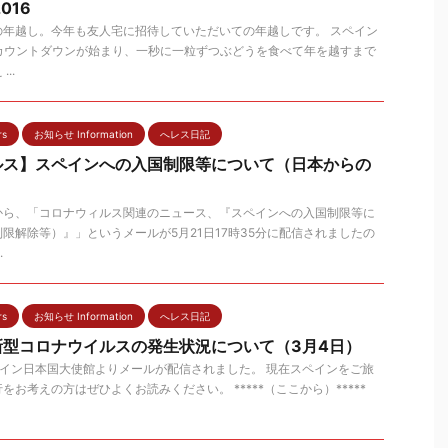
016
の年越し。今年も友人宅に招待していただいての年越しです。 スペイン
カウントダウンが始まり、一秒に一粒ずつぶどうを食べて年を越すまで
..
rs
お知らせ Information
へレス日記
ルス】スペインへの入国制限等について（日本からの
から、「コロナウィルス関連のニュース、『スペインへの入国制限等に
限解除等）』」というメールが5月21日17時35分に配信されましたの
.
rs
お知らせ Information
へレス日記
新型コロナウイルスの発生状況について（3月4日）
スペイン日本国大使館よりメールが配信されました。 現在スペインをご旅
お考えの方はぜひよくお読みください。 *****（ここから）*****