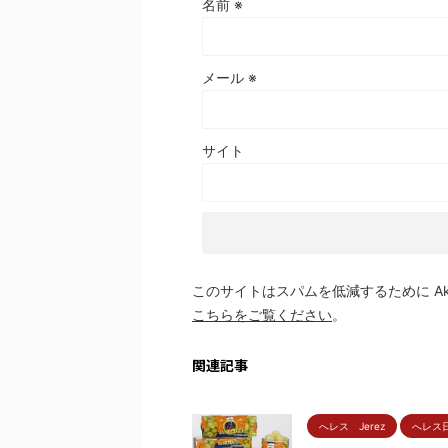
名前
※
メール
※
サイト
このサイトはスパムを低減するために Aki
こちらをご覧ください
。
関連記事
へレス Jerez
へレス