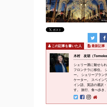
この記事を書いた人
最新記事
木村 友胡（Tomoko K
シェリー酒に魅せられ
フロンテラに移住。 
ー。 シェリーブラン
ケーター。 スペイン
イン語、英語の通訳・
す。 旅行、食べ歩き