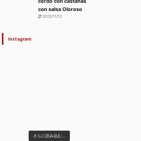
cerdo con castañas
con salsa Oloroso
2022/11/12
Instagram
さらに読み込む...