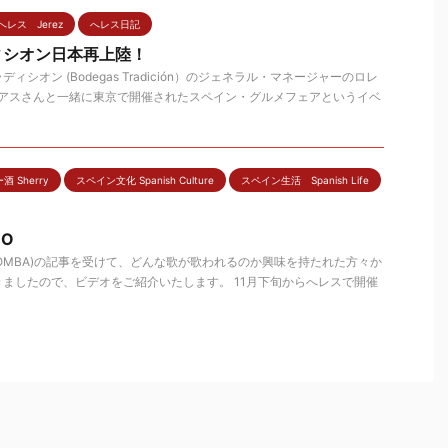
へレス Jerez
へレス日記
ィシオン日本再上陸！
ィシオン (Bodegas Tradición）のジェネラル・マネージャーのロレ
シアスさんと一緒に東京で開催されたスペイン・グルメフェアというイベ
 Sherry
スペイン文化 Spanish Culture
スペイン生活 Spanish Life
EO
BOMBA)の記事を受けて、どんな歌が歌われるのか興味を持たれた方々か
ましたので、ビデオをご紹介いたします。 11月下旬からへレスで開催