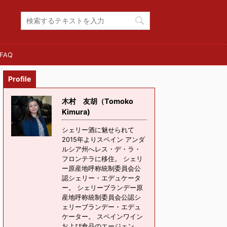
FAQ
Profile
木村 友胡（Tomoko
Kimura)
シェリー酒に魅せられて
2015年よりスペイン アンダ
ルシア州へレス・デ・ラ・
フロンテラに移住。 シェリ
ー原産地呼称統制委員会公
認シェリー・エデュケータ
ー。 シェリーブランデー原
産地呼称統制委員会公認シ
ェリーブランデー・エデュ
ケーター。 スペインワイン
および食品のエージェン