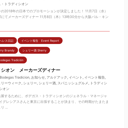
ス・トラディシオン
の2018年の日本でのプロモーションが決定しました！ 11月7日（水）
邸にてメーカーズディナー 11月8日（木）13時30分から大阪バル・キン
へレス日記
イベント報告 Event Report
 Brandy
シェリー酒 Sherry
as Tradición
ィシオン メーカーズディナー
Bodegas Tradicion
,
お知らせ
,
アルドアック
,
イベント
,
イベント報告
,
ェリーウィーク
,
シェリー
,
シェリー酒
,
スパニッシュグルメ
,
トラディシ
シオン
出展するために、ボデガス・トラディシオンのジェネラル・マネージャ
-イグレシアスさんと東京に出張することが決まり、その時期がたまたま
...