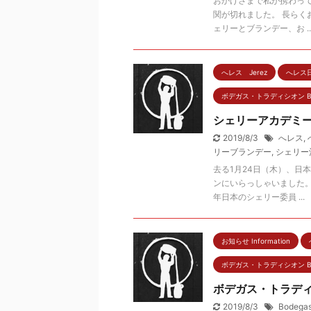
おかげさまで私が携わっ
関が切れました。 長らく
ェリーとブランデー、お ..
へレス Jerez
へレス
ボデガス・トラディシオン Bodeg
シェリーアカデミ
2019/8/3
へレス
,
リーブランデー
,
シェリー
去る1月24日（木）、日
ンにいらっしゃいました。
年日本のシェリー委員 ...
お知らせ Information
ボデガス・トラディシオン Bodeg
ボデガス・トラディ
2019/8/3
Bodegas