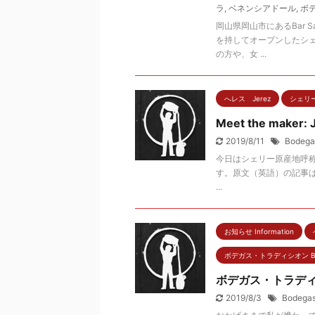
ラ
,
ベネンシアドール
,
ボ
岡山県岡山市にあるBar 
を持してオープンしたシェ
の方や、女 ...
へレス Jerez
シェリー酒
Meet the maker: 
2019/8/11
Bodegas
今日はシェリー原産地呼称統
す。原文（英語）の記事はこ
...
お知らせ Information
ボデガス・トラディシオン Bodeg
ボデガス・トラデ
2019/8/3
Bodegas