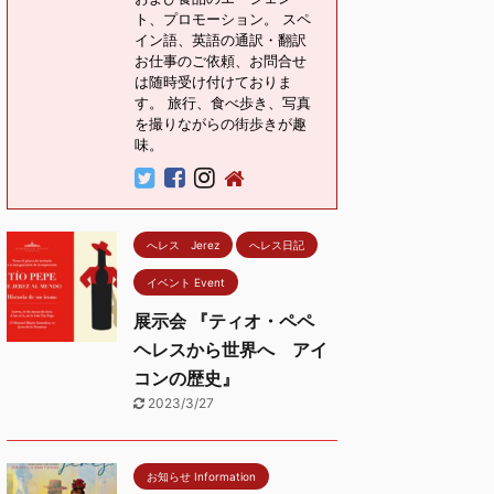
ト、プロモーション。 スペ
イン語、英語の通訳・翻訳
お仕事のご依頼、お問合せ
は随時受け付けておりま
す。 旅行、食べ歩き、写真
を撮りながらの街歩きが趣
味。
へレス Jerez
へレス日記
イベント Event
展示会 『ティオ・ペペ
ヘレスから世界へ アイ
コンの歴史』
2023/3/27
お知らせ Information