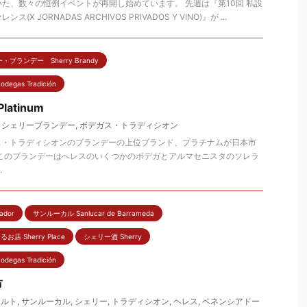
た、数々の恒例イベントが再開し始めています。 先週は『第10回 私設
 JORNADAS ARCHIVOS PRIVADOS Y VINO)』が ...
・ブランデー Sherry Brandy
as Tradición
Platinum
,
シェリーブランデー
,
ボデガス・トラディシオン
ガス・トラディシオンのブランデーの上位ブランド、プラチナムが日本市
 このブランデーはへレスのいくつかのボデガとアルマセニスタのソレラ
.
dor
サンルーカル Sanlucar de Barrameda
 Sherry Place
シェリー酒 Sherry
as Tradición
市
エルト
,
サンルーカル
,
シェリー
,
トラディシオン
,
ヘレス
,
ベネンシアドー