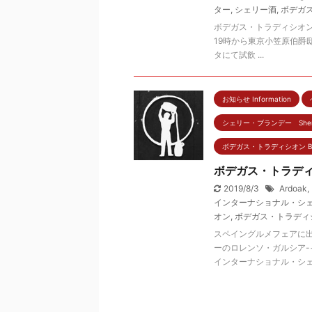
ター
,
シェリー酒
,
ボデガ
ボデガス・トラディシオン
19時から東京小笠原伯爵
タにて試飲 ...
お知らせ Information
シェリー・ブランデー Sherry
ボデガス・トラディシオン Bodeg
ボデガス・トラデ
2019/8/3
Ardoak
,
インターナショナル・シ
オン
,
ボデガス・トラディ
スペイングルメフェアに
ーのロレンソ・ガルシア
インターナショナル・シェリ 