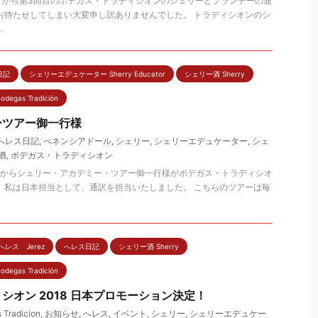
てから第3回目のボデガス・トラディシオンのシェリーとブランデーの通
お待たせしてしまい大変申し訳ありませんでした。 トラディシオンのシ
.
日記
シェリーエデュケーター Sherry Educator
シェリー酒 Sherry
as Tradición
ーツアー御一行様
へレス日記
,
べネンシアドール
,
シェリー
,
シェリーエデュケーター
,
シェ
酒
,
ボデガス・トラディシオン
本からシェリー・アカデミー・ツアー御一行様がボデガス・トラディシオ
 私は日本担当として、通訳を担当いたしました。 こちらのツアーは毎
へレス Jerez
へレス日記
シェリー酒 Sherry
as Tradición
シオン 2018 日本プロモーション決定！
 Tradicion
,
お知らせ
,
へレス
,
イベント
,
シェリー
,
シェリーエデュケー