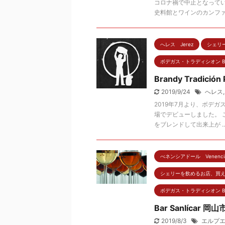
コロナ禍で中止となってい
史料館とワインのカンファレンス(X
へレス Jerez
シェリー
ボデガス・トラディシオン Bodeg
Brandy Tradición 
2019/9/24
へレス
2019年7月より、ボデ
場でデビューしました。
をブレンドして出来上が ..
べネンシアドール Venencia
シェリーを飲めるお店、買えるお店
ボデガス・トラディシオン Bodeg
Bar Sanlícar 岡山
2019/8/3
エルプ