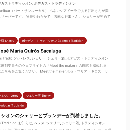
デガストラディシオン
,
ボデガス・トラディシオン
Sanlícar（バー・サンルーカル） ベネンシアドーラである谷出さんが満
リーバーです。 物腰やわらかで、素敵な谷出さん。 シェリーが初めて
 Sherry
ボデガス・トラディシオン Bodegas Tradición
José María Quirós Sacaluga
 Tradicion
,
へレス
,
シェリー
,
シェリー酒
,
ボデガス・トラディシオン
制委員会のウェブサイトの「Meet the maker」の翻訳を掲載しま
ちらをご覧ください。 Meet the maker ホセ・マリア・キロス・サ
へレス Jerez
シェリー酒 Sherry
as Tradición
ィシオンのシェリーとブランデーが到着しました。
 Tradicion
,
お知らせ
,
へレス
,
シェリー
,
シェリー酒
,
トラディシオン