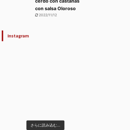
cerdo con castañas
con salsa Oloroso
2022/11/12
Instagram
さらに読み込む...