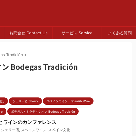
お問合せ Contact Us
サービス Service
よくある質問 
Tradición
>
degas Tradición
日記
シェリー酒 Sherry
スペインワイン Spanish Wine
re
ボデガス・トラディシオン Bodegas Tradición
館とワインのカンファレンス
,
シェリー酒
,
スペインワイン
,
スペイン文化