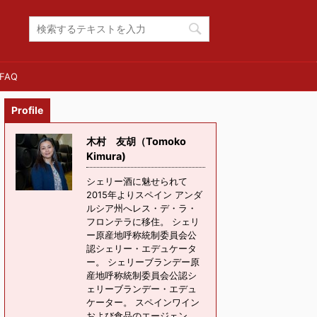
FAQ
Profile
木村 友胡（Tomoko
Kimura)
シェリー酒に魅せられて
2015年よりスペイン アンダ
ルシア州へレス・デ・ラ・
フロンテラに移住。 シェリ
ー原産地呼称統制委員会公
認シェリー・エデュケータ
ー。 シェリーブランデー原
産地呼称統制委員会公認シ
ェリーブランデー・エデュ
ケーター。 スペインワイン
および食品のエージェン