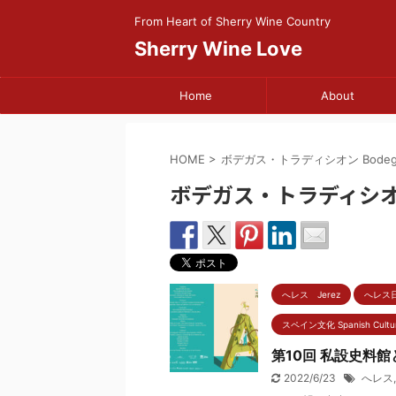
From Heart of Sherry Wine Country
Sherry Wine Love
Home
About
HOME
>
ボデガス・トラディシオン Bodegas 
ボデガス・トラディシオン Bo
へレス Jerez
へレス
スペイン文化 Spanish Cultu
第10回 私設史料
2022/6/23
へレス