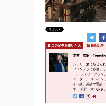
この記事を書いた人
最新記事
木村 友胡（Tomoko K
シェリー酒に魅せられ
フロンテラに移住。 
ー。 シェリーブラン
ケーター。 スペイン
イン語、英語の通訳・
す。 旅行、食べ歩き