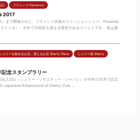
日記
フラメンコ Flamenco
a 2017
日）まで開催された、フラメンコ衣装のファッションショー、Pasarela
ラ・フラメンカ）。今年で10回目を迎える歴史のあるイベントです。 私は最
シェリーを飲めるお店、買えるお店 Sherry Place
シェリー酒 Sherry
周年記念スタンプラリー
O法人SSJ（シェリー・ソサエティー・ジャパン）が今年の10月で設立
nese #sherrylover at Sherry Club, ...