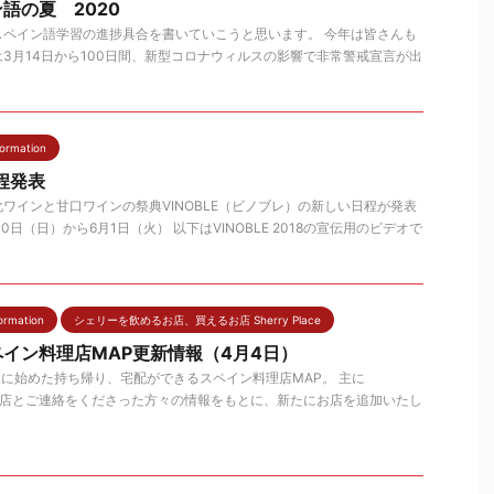
語の夏 2020
スペイン語学習の進捗具合を書いていこうと思います。 今年は皆さんも
3月14日から100日間、新型コロナウィルスの影響で非常警戒宣言が出
rmation
日程発表
ワインと甘口ワインの祭典VINOBLE（ビノブレ）の新しい日程が発表
30日（日）から6月1日（火） 以下はVINOBLE 2018の宣伝用のビデオで
rmation
シェリーを飲めるお店、買えるお店 Sherry Place
イン料理店MAP更新情報（4月4日）
的に始めた持ち帰り、宅配ができるスペイン料理店MAP。 主に
れたお店とご連絡をくださった方々の情報をもとに、新たにお店を追加いたし