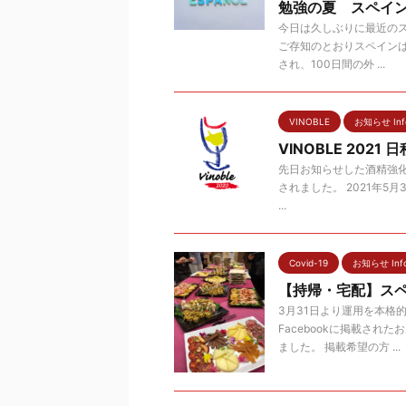
勉強の夏 スペイン
今日は久しぶりに最近の
ご存知のとおりスペインは
され、100日間の外 ...
VINOBLE
お知らせ Info
VINOBLE 2021 
先日お知らせした酒精強化
されました。 2021年5月
...
Covid-19
お知らせ Info
【持帰・宅配】スペ
3月31日より運用を本格
Facebookに掲載さ
ました。 掲載希望の方 ...