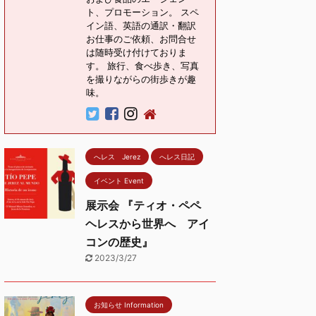
ト、プロモーション。 スペ
イン語、英語の通訳・翻訳
お仕事のご依頼、お問合せ
は随時受け付けておりま
す。 旅行、食べ歩き、写真
を撮りながらの街歩きが趣
味。
へレス Jerez
へレス日記
イベント Event
展示会 『ティオ・ペペ
ヘレスから世界へ アイ
コンの歴史』
2023/3/27
お知らせ Information