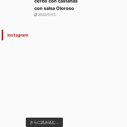
cerdo con castañas
con salsa Oloroso
2022/11/12
Instagram
さらに読み込む...