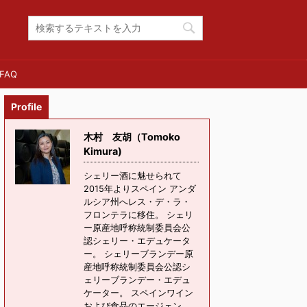
FAQ
Profile
木村 友胡（Tomoko
Kimura)
シェリー酒に魅せられて
2015年よりスペイン アンダ
ルシア州へレス・デ・ラ・
フロンテラに移住。 シェリ
ー原産地呼称統制委員会公
認シェリー・エデュケータ
ー。 シェリーブランデー原
産地呼称統制委員会公認シ
ェリーブランデー・エデュ
ケーター。 スペインワイン
および食品のエージェン