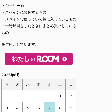
・シェリー酒
・スペインに関係するもの
・スペインで使っていて気に入っているもの
・一時帰国をしたときにまとめ買いしている
もの
をご紹介しています。
2026年8月
月
火
水
木
金
土
日
1
2
3
4
5
6
7
8
9