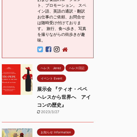
ト、プロモーション。 スペ
イン語、英語の通訳・翻訳
お仕事のご依頼、お問合せ
は随時受け付けておりま
す。 旅行、食べ歩き、写真
を撮りながらの街歩きが趣
味。
へレス Jerez
へレス日記
イベント Event
展示会 『ティオ・ペペ
ヘレスから世界へ アイ
コンの歴史』
2023/3/27
お知らせ Information