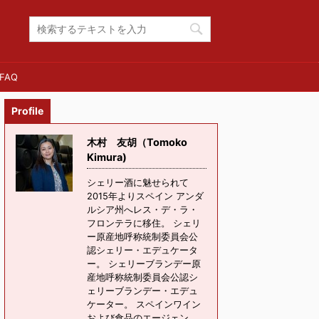
FAQ
Profile
木村 友胡（Tomoko
Kimura)
シェリー酒に魅せられて
2015年よりスペイン アンダ
ルシア州へレス・デ・ラ・
フロンテラに移住。 シェリ
ー原産地呼称統制委員会公
認シェリー・エデュケータ
ー。 シェリーブランデー原
産地呼称統制委員会公認シ
ェリーブランデー・エデュ
ケーター。 スペインワイン
および食品のエージェン