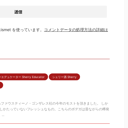
smet を使っています。
コメントデータの処理方法の詳細は
デュケーター Sherry Educator
シェリー酒 Sherry
るファウスティーノ・ゴンザレス社の今年のモストを頂きました。 しか
日しかたっていないフレッシュなもの。こちらのボデガは昔ながらの樽発
..