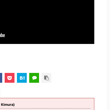
imura)