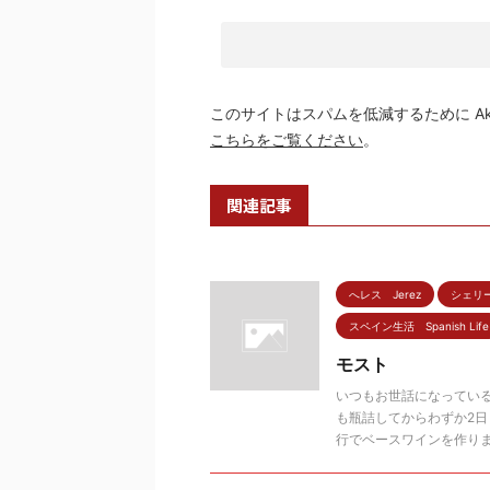
このサイトはスパムを低減するために Aki
こちらをご覧ください
。
関連記事
へレス Jerez
シェリーエ
スペイン生活 Spanish Life
モスト
いつもお世話になってい
も瓶詰してからわずか2
行でベースワインを作りま .