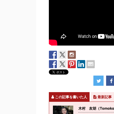
この記事を書いた人
最新記事
木村 友胡（Tomoko K