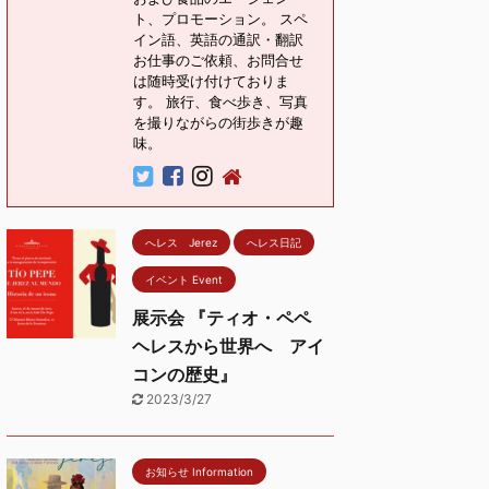
ト、プロモーション。 スペ
イン語、英語の通訳・翻訳
お仕事のご依頼、お問合せ
は随時受け付けておりま
す。 旅行、食べ歩き、写真
を撮りながらの街歩きが趣
味。
へレス Jerez
へレス日記
イベント Event
展示会 『ティオ・ペペ
ヘレスから世界へ アイ
コンの歴史』
2023/3/27
お知らせ Information