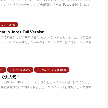
バとワインをテーマにした映画祭、『Most Festival 2016』に参
へレス Jerez
ar in Jerez Full Version
ラで開催される2018年の主だったイベントをまとめました。ぜひご旅
さい。 ヘレス市が発行した今年のイベントポスターはこちら。ヘレス市
.
日記
シェリー酒 Sherry
マンサニージャ Manzanilla
スで大人気！
火）とCOPA JEREZ（コパ・ヘレス）というイベントがヘレスのシェリ
地呼称統制員会にて開催されました。 このイベントは年度によって参加