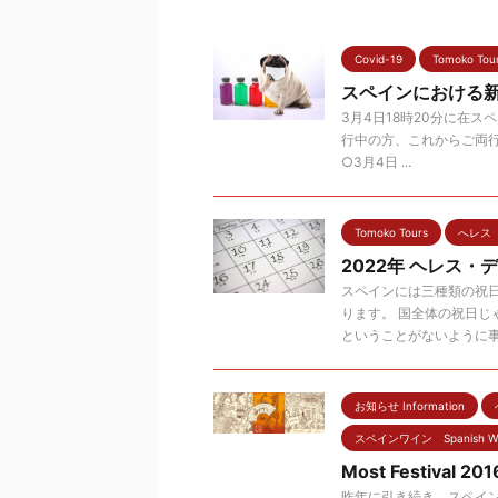
Covid-19
Tomoko Tou
スペインにおける
3月4日18時20分に在
行中の方、これからご両行を
○3月4日 ...
Tomoko Tours
へレス 
2022年 ヘレス
スペインには三種類の祝
ります。 国全体の祝日
ということがないように事前 
お知らせ Information
スペインワイン Spanish Wi
Most Festival 201
昨年に引き続き、スペイ