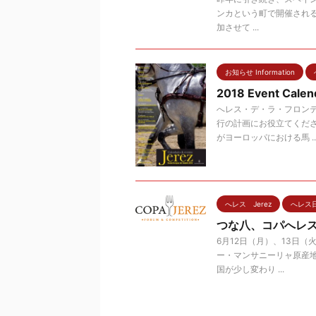
ンカという町で開催される、カ
加させて ...
お知らせ Information
2018 Event Calend
へレス・デ・ラ・フロンテ
行の計画にお役立てくだ
がヨーロッパにおける馬 ..
へレス Jerez
へレス
つな八、コパへレ
6月12日（月）、13日（
ー・マンサニーリャ原産
国が少し変わり ...