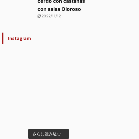
cerdo con castañas
con salsa Oloroso
2022/11/12
Instagram
さらに読み込む...