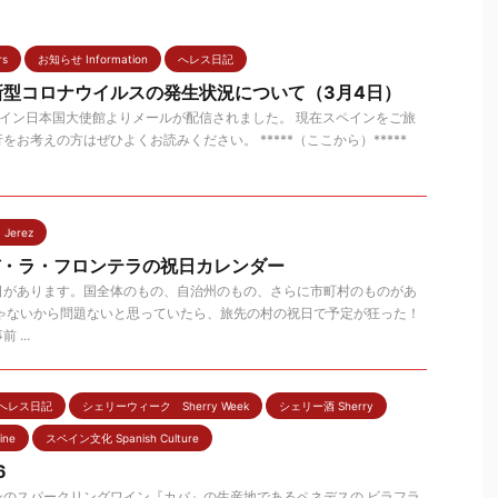
rs
お知らせ Information
へレス日記
新型コロナウイルスの発生状況について（3月4日）
スペイン日本国大使館よりメールが配信されました。 現在スペインをご旅
お考えの方はぜひよくお読みください。 *****（ここから）*****
Jerez
・デ・ラ・フロンテラの祝日カレンダー
日があります。国全体のもの、自治州のもの、さらに市町村のものがあ
じゃないから問題ないと思っていたら、旅先の村の祝日で予定が狂った！
...
へレス日記
シェリーウィーク Sherry Week
シェリー酒 Sherry
ne
スペイン文化 Spanish Culture
6
ンのスパークリングワイン『カバ』の生産地であるペネデスの ビラフラ