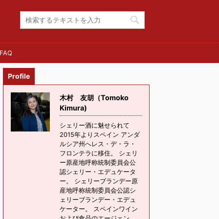
FAQ
Profile
木村 友胡（Tomoko
Kimura)
シェリー酒に魅せられて
2015年よりスペイン アンダ
ルシア州へレス・デ・ラ・
フロンテラに移住。 シェリ
ー原産地呼称統制委員会公
認シェリー・エデュケータ
ー。 シェリーブランデー原
産地呼称統制委員会公認シ
ェリーブランデー・エデュ
ケーター。 スペインワイン
および食品のエージェン