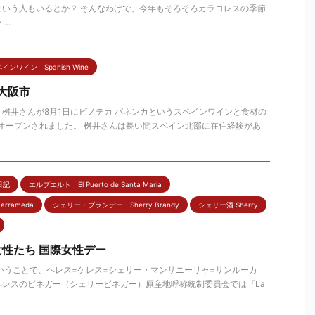
という人もいるとか？ そんなわけで、今年もそろそろカラコレスの季節
..
インワイン Spanish Wine
 大阪市
桝井さんが8月1日にビノテカ パネンカというスペインワインと食材の
よりオープンされました。 桝井さんは長い間スペイン北部に在住経験があ
日記
エルプエルト El Puerto de Santa Maria
arrameda
シェリー・ブランデー Sherry Brandy
シェリー酒 Sherry
性たち 国際女性デー
いうことで、ヘレス=ケレス=シェリー・マンサニーリャ=サンルーカ
ヘレスのビネガー（シェリービネガー）原産地呼称統制委員会では『La