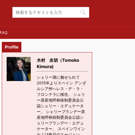
FAQ
Profile
木村 友胡（Tomoko
Kimura)
シェリー酒に魅せられて
2015年よりスペイン アンダ
ルシア州へレス・デ・ラ・
フロンテラに移住。 シェリ
ー原産地呼称統制委員会公
認シェリー・エデュケータ
ー。 シェリーブランデー原
産地呼称統制委員会公認シ
ェリーブランデー・エデュ
ケーター。 スペインワイン
および食品のエージェン