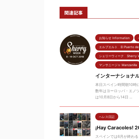
関連記事
お知らせ Information
エルプエルト El Puerto de S
シェリーウィーク Sherry W
マンサニージャ Manzanilla
インターナショナル
本日スペイン時間朝10時
数年はヨーロッパ・エノツ
は10月8日から14日 ...
へレス日記
¡Hay Caracoles
スペインでは6月が終わ