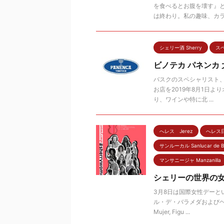
を食べるとお腹を壊す』
は終わり。私の趣味、カラ .
シェリー酒 Sherry
スペ
ビノテカ パネンカ
バスクのスペシャリスト、
お店を2019年8月1日
り、ワインや特に北 ...
へレス Jerez
へレス
サンルーカル Sanlucar de B
マンサニージャ Manzanilla
シェリーの世界の女
3月8日は国際女性デーと
ル・デ・バラメダおよび
Mujer, Figu ...