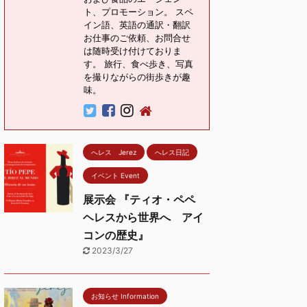
ト、プロモーション。 スペ
イン語、英語の通訳・翻訳
お仕事のご依頼、お問合せ
は随時受け付けておりま
す。 旅行、食べ歩き、写真
を撮りながらの街歩きが趣
味。
へレス Jerez
へレス日記
イベント Event
展示会 『ティオ・ペペ
ヘレスから世界へ アイ
コンの歴史』
2023/3/27
お知らせ Information