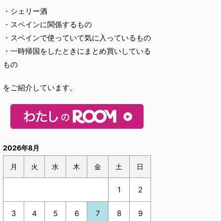
・シェリー酒
・スペインに関係するもの
・スペインで使っていて気に入っているもの
・一時帰国をしたときにまとめ買いしている
もの
をご紹介しています。
2026年8月
月
火
水
木
金
土
日
1
2
3
4
5
6
7
8
9