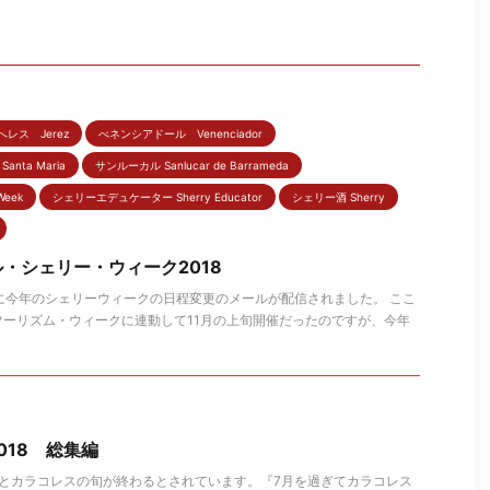
へレス Jerez
べネンシアドール Venenciador
anta Maria
サンルーカル Sanlucar de Barrameda
eek
シェリーエデュケーター Sherry Educator
シェリー酒 Sherry
・シェリー・ウィーク2018
に今年のシェリーウィークの日程変更のメールが配信されました。 ここ
ーリズム・ウィークに連動して11月の上旬開催だったのですが、今年
! 2018 総集編
るとカラコレスの旬が終わるとされています。『7月を過ぎてカラコレス