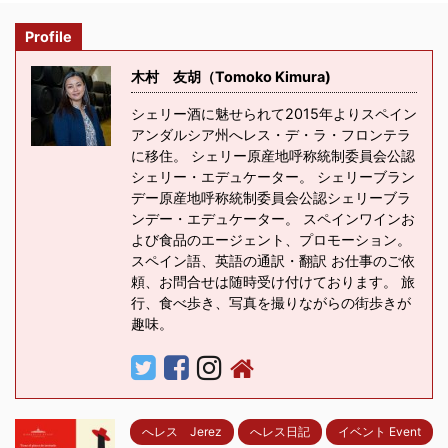
Profile
木村 友胡（Tomoko Kimura)
シェリー酒に魅せられて2015年よりスペイン
アンダルシア州へレス・デ・ラ・フロンテラ
に移住。 シェリー原産地呼称統制委員会公認
シェリー・エデュケーター。 シェリーブラン
デー原産地呼称統制委員会公認シェリーブラ
ンデー・エデュケーター。 スペインワインお
よび食品のエージェント、プロモーション。
スペイン語、英語の通訳・翻訳 お仕事のご依
頼、お問合せは随時受け付けております。 旅
行、食べ歩き、写真を撮りながらの街歩きが
趣味。
へレス Jerez
へレス日記
イベント Event