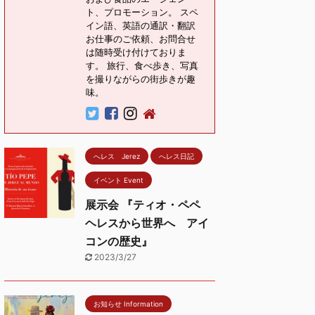
ト、プロモーション。 スペ
イン語、英語の通訳・翻訳
お仕事のご依頼、お問合せ
は随時受け付けておりま
す。 旅行、食べ歩き、写真
を撮りながらの街歩きが趣
味。
へレス Jerez
へレス日記
イベント Event
展示会 『ティオ・ペペ
ヘレスから世界へ アイ
コンの歴史』
2023/3/27
お知らせ Information