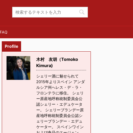
FAQ
Profile
木村 友胡（Tomoko
Kimura)
シェリー酒に魅せられて
2015年よりスペイン アンダ
ルシア州へレス・デ・ラ・
フロンテラに移住。 シェリ
ー原産地呼称統制委員会公
認シェリー・エデュケータ
ー。 シェリーブランデー原
産地呼称統制委員会公認シ
ェリーブランデー・エデュ
ケーター。 スペインワイン
および食品のエージェン