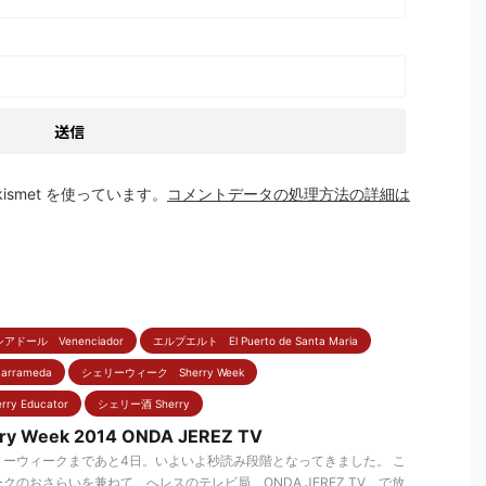
smet を使っています。
コメントデータの処理方法の詳細は
アドール Venenciador
エルプエルト El Puerto de Santa Maria
arrameda
シェリーウィーク Sherry Week
 Educator
シェリー酒 Sherry
erry Week 2014 ONDA JEREZ TV
ーウィークまであと4日。いよいよ秒読み段階となってきました。 こ
のおさらいを兼ねて、へレスのテレビ局 ONDA JEREZ TV で放