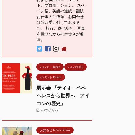
ト、プロモーション。 スペ
イン語、英語の通訳・翻訳
お仕事のご依頼、お問合せ
は随時受け付けておりま
す。 旅行、食べ歩き、写真
を撮りながらの街歩きが趣
味。
へレス Jerez
へレス日記
イベント Event
展示会 『ティオ・ペペ
ヘレスから世界へ アイ
コンの歴史』
2023/3/27
お知らせ Information