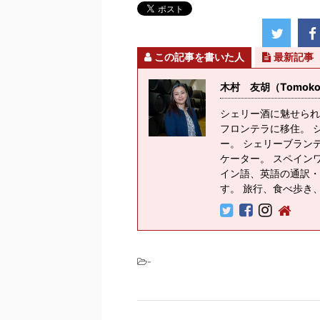
この記事を書いた人
最新記事
木村 友胡（Tomoko K
シェリー酒に魅せられ
フロンテラに移住。 
ー。 シェリーブラン
ケーター。 スペイン
イン語、英語の通訳・
す。 旅行、食べ歩き
-