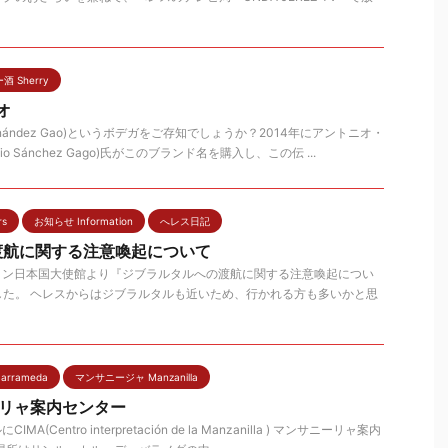
 Sherry
オ
nández Gao)というボデガをご存知でしょうか？2014年にアントニオ・
o Sánchez Gago)氏がこのブランド名を購入し、この伝 ...
rs
お知らせ Information
へレス日記
渡航に関する注意喚起について
スペイン日本国大使館より『ジブラルタルへの渡航に関する注意喚起につい
した。 ヘレスからはジブラルタルも近いため、行かれる方も多いかと思
arrameda
マンサニージャ Manzanilla
ーリャ案内センター
A(Centro interpretación de la Manzanilla ) マンサニーリャ案内