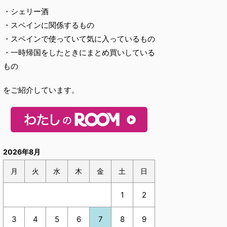
・シェリー酒
・スペインに関係するもの
・スペインで使っていて気に入っているもの
・一時帰国をしたときにまとめ買いしている
もの
をご紹介しています。
2026年8月
月
火
水
木
金
土
日
1
2
3
4
5
6
7
8
9