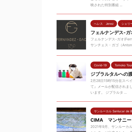
映された特別番組 ...
へレス Jerez
シェリー酒
フェルナンデス-ガ
フェルナンデス-ガオ(Fer
サンチェス・ガゴ（Antoni
Covid-19
Tomoko Tou
ジブラルタルへの
2月28日15時15分在
て』メールが配信されま
います。 ジブラルタ ...
サンルーカル Sanlucar de B
CIMA マンサニ
2021年9月、サンルーカルにCIM