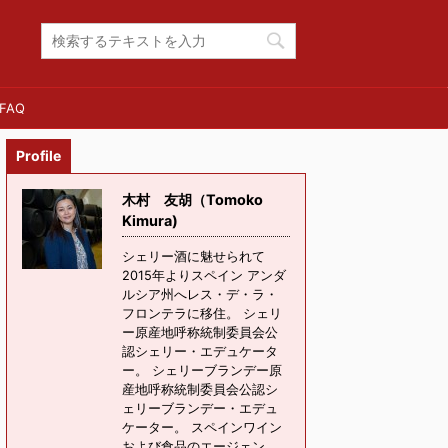
FAQ
Profile
木村 友胡（Tomoko
Kimura)
シェリー酒に魅せられて
2015年よりスペイン アンダ
ルシア州へレス・デ・ラ・
フロンテラに移住。 シェリ
ー原産地呼称統制委員会公
認シェリー・エデュケータ
ー。 シェリーブランデー原
産地呼称統制委員会公認シ
ェリーブランデー・エデュ
ケーター。 スペインワイン
および食品のエージェン