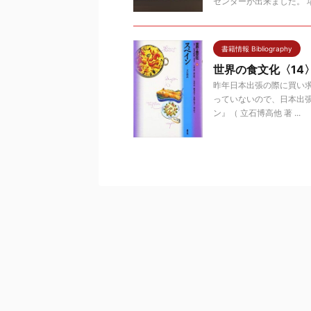
センターが出来ました。 場
書籍情報 Bibliography
世界の食文化〈14
昨年日本出張の際に買い
っていないので、日本出張
ン』（ 立石博高他 著 ...