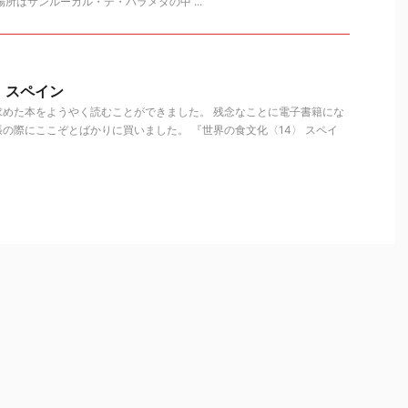
所はサンルーカル・デ・バラメダの中 ...
〉スペイン
求めた本をようやく読むことができました。 残念なことに電子書籍にな
の際にここぞとばかりに買いました。 『世界の食文化〈14〉 スペイ