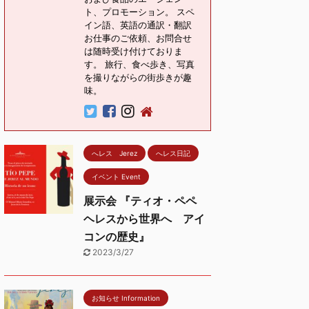
ト、プロモーション。 スペ
イン語、英語の通訳・翻訳
お仕事のご依頼、お問合せ
は随時受け付けておりま
す。 旅行、食べ歩き、写真
を撮りながらの街歩きが趣
味。
へレス Jerez
へレス日記
イベント Event
展示会 『ティオ・ペペ
ヘレスから世界へ アイ
コンの歴史』
2023/3/27
お知らせ Information