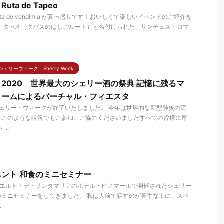
a de Tapeo
uta de vendimia が真っ盛りです！おいしくて楽しいイベントのご紹介を
デ・タぺオ（タパスのはしごルート）と名付けられた、サンチェス・ロマ
シェリーウィーク Sherry Week
2020 世界最大のシェリー酒の祭典 記憶に残るマ
ォームによるバーチャル・フィエスタ
ェリー・ウィークが終了いたしました。 今年は世界的な新型肺炎の流
。このような状況でもご参加、ご協力くださいましたすべての皆様に厚
..
ント 和食のミニセミナー
プエルト・デ・サンタマリアのホテル・ピノマールで開催されたシェリー
のミニセミナーをしてきました。 私は人前で話すのが苦手な上に、スペ
.