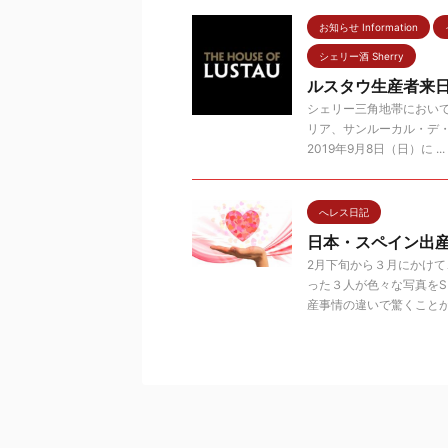
お知らせ Information
シェリー酒 Sherry
ルスタウ生産者来日
シェリー三角地帯におい
リア、サンルーカル・デ
2019年9月8日（日）に ...
へレス日記
日本・スペイン出
2月下旬から３月にかけ
った３人が色々な写真をS
産事情の違いで驚くことが .