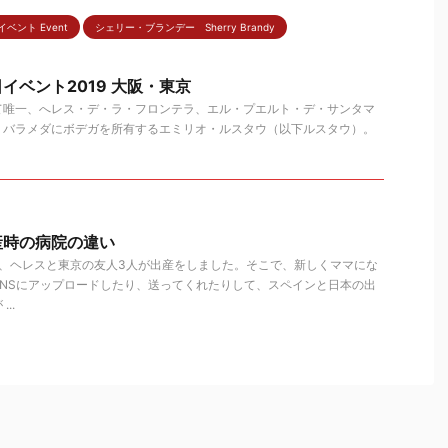
イベント Event
シェリー・ブランデー Sherry Brandy
イベント2019 大阪・東京
て唯一、へレス・デ・ラ・フロンテラ、エル・プエルト・デ・サンタマ
・バラメダにボデガを所有するエミリオ・ルスタウ（以下ルスタウ）。
産時の病院の違い
て、ヘレスと東京の友人3人が出産をしました。そこで、新しくママにな
NSにアップロードしたり、送ってくれたりして、スペインと日本の出
..