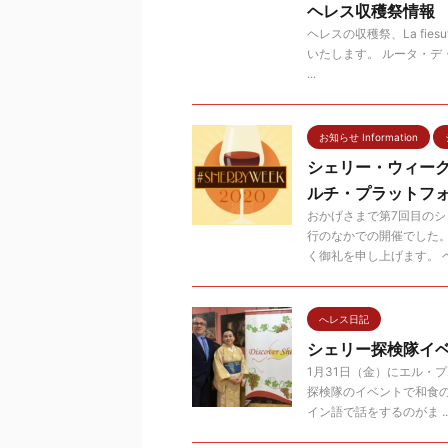
ヘレス収穫祭情報 Rut
ヘレスの収穫祭、La fies
いたします。 ルータ・
...
お知らせ Information
シェリー・ウィーク
ルチ・プラットフ
おかげさまで第7回目のシ
行のなかでの開催でした
く御礼を申し上げます。 ヘ .
へレス日記
シェリー探検隊イベ
1月31日（金）にエル・
探検隊のイベントで和食
イン語で話をするのがま ..