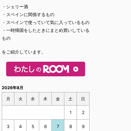
・シェリー酒
・スペインに関係するもの
・スペインで使っていて気に入っているもの
・一時帰国をしたときにまとめ買いしている
もの
をご紹介しています。
2026年8月
月
火
水
木
金
土
日
1
2
3
4
5
6
7
8
9