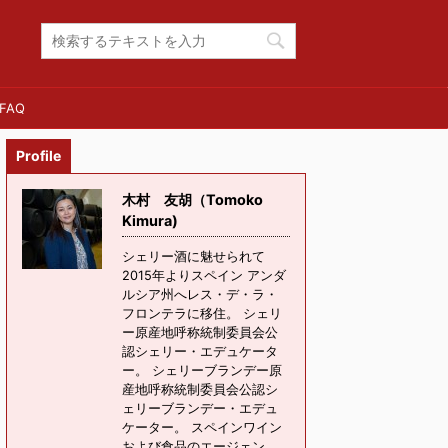
FAQ
Profile
木村 友胡（Tomoko
Kimura)
シェリー酒に魅せられて
2015年よりスペイン アンダ
ルシア州へレス・デ・ラ・
フロンテラに移住。 シェリ
ー原産地呼称統制委員会公
認シェリー・エデュケータ
ー。 シェリーブランデー原
産地呼称統制委員会公認シ
ェリーブランデー・エデュ
ケーター。 スペインワイン
および食品のエージェン