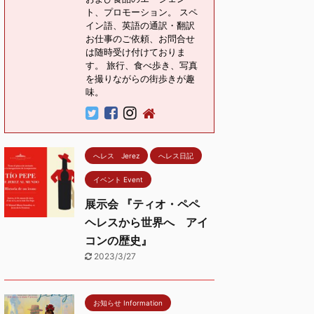
ト、プロモーション。 スペ
イン語、英語の通訳・翻訳
お仕事のご依頼、お問合せ
は随時受け付けておりま
す。 旅行、食べ歩き、写真
を撮りながらの街歩きが趣
味。
へレス Jerez
へレス日記
イベント Event
展示会 『ティオ・ペペ
ヘレスから世界へ アイ
コンの歴史』
2023/3/27
お知らせ Information