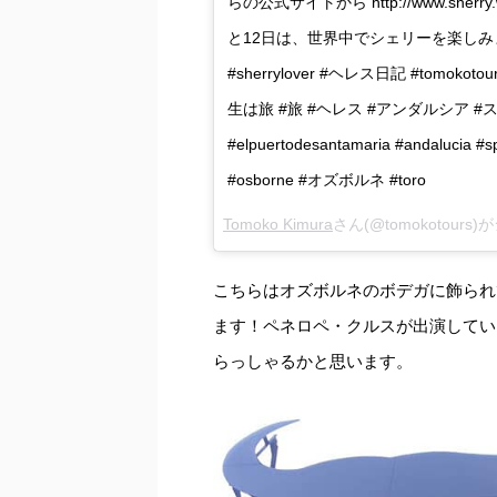
らの公式サイトから http://www.sherry.
と12日は、世界中でシェリーを楽しみましょう！ 
#sherrylover #ヘレス日記 #tomokotours #vi
生は旅 #旅 #ヘレス #アンダルシア #スペ
#elpuertodesantamaria #andalucia 
#osborne #オズボルネ #toro
Tomoko Kimura
さん(@tomokotours
こちらはオズボルネのボデガに飾られ
ます！ペネロペ・クルスが出演してい
らっしゃるかと思います。