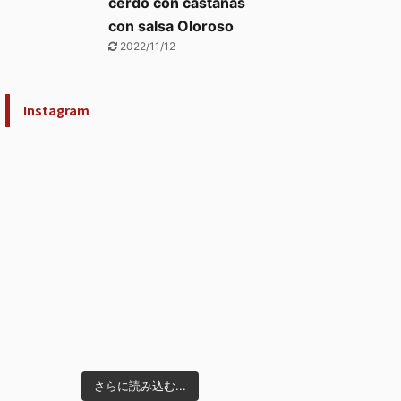
cerdo con castañas
con salsa Oloroso
2022/11/12
Instagram
さらに読み込む...