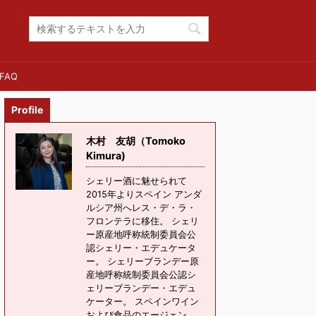
FAQ
Profile
木村 友胡（Tomoko
Kimura)
シェリー酒に魅せられて
2015年よりスペイン アンダ
ルシア州へレス・デ・ラ・
フロンテラに移住。 シェリ
ー原産地呼称統制委員会公
認シェリー・エデュケータ
ー。 シェリーブランデー原
産地呼称統制委員会公認シ
ェリーブランデー・エデュ
ケーター。 スペインワイン
および食品のエージェン