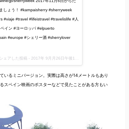
wine/jp/sherryweek 2017年11月6日からだ
#kampaisherry #sherryweek
aje #travel #lifeistravel #travelislife #人
イン #ヨーロッパ #elpuerto
#spain #europe #シェリー酒 #sherrylover
)がシェアした投稿 -
2017年 9月月26日午後10時29分PDT
ているミニバージョン。実際は高さが14メートルもあり
るスペイン映画のポスターなどで見たことがある方もい