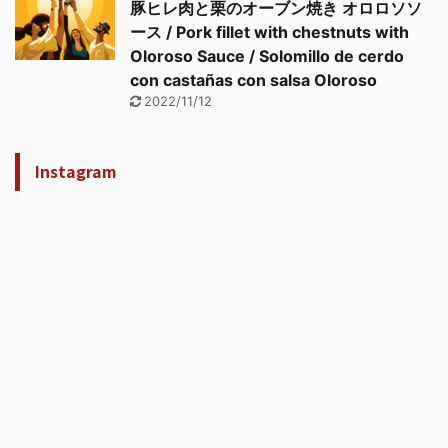
豚ヒレ肉と栗のオーブン焼き オロロソソ
ース / Pork fillet with chestnuts with
Oloroso Sauce / Solomillo de cerdo
con castañas con salsa Oloroso
2022/11/12
Instagram