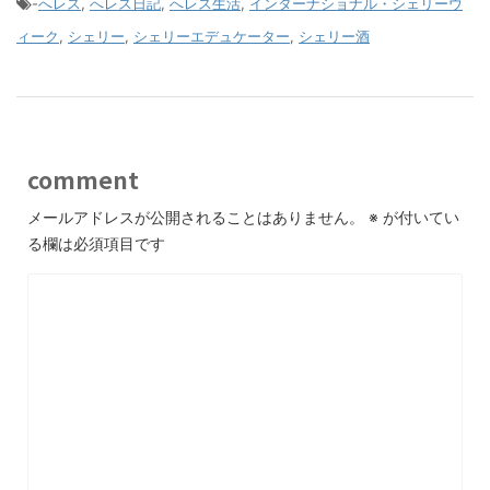
-
へレス
,
へレス日記
,
へレス生活
,
インターナショナル・シェリーウ
ィーク
,
シェリー
,
シェリーエデュケーター
,
シェリー酒
comment
メールアドレスが公開されることはありません。
※
が付いてい
る欄は必須項目です