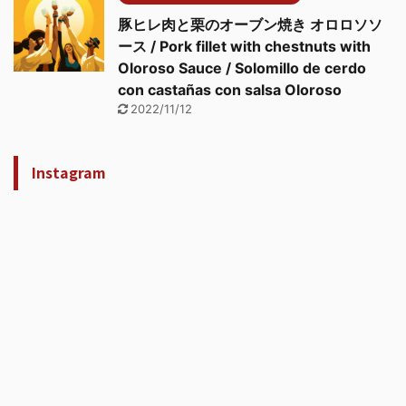
豚ヒレ肉と栗のオーブン焼き オロロソソ
ース / Pork fillet with chestnuts with
Oloroso Sauce / Solomillo de cerdo
con castañas con salsa Oloroso
2022/11/12
Instagram