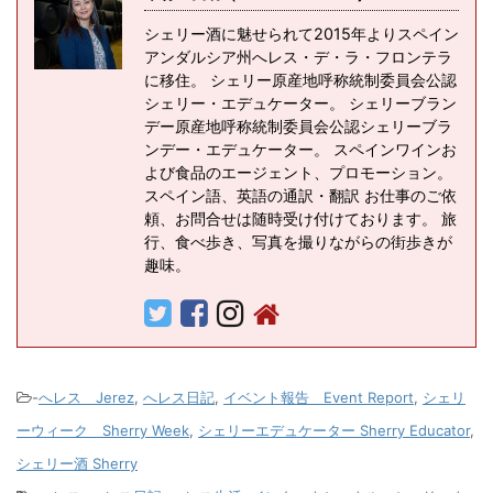
シェリー酒に魅せられて2015年よりスペイン
アンダルシア州へレス・デ・ラ・フロンテラ
に移住。 シェリー原産地呼称統制委員会公認
シェリー・エデュケーター。 シェリーブラン
デー原産地呼称統制委員会公認シェリーブラ
ンデー・エデュケーター。 スペインワインお
よび食品のエージェント、プロモーション。
スペイン語、英語の通訳・翻訳 お仕事のご依
頼、お問合せは随時受け付けております。 旅
行、食べ歩き、写真を撮りながらの街歩きが
趣味。
-
へレス Jerez
,
へレス日記
,
イベント報告 Event Report
,
シェリ
ーウィーク Sherry Week
,
シェリーエデュケーター Sherry Educator
,
シェリー酒 Sherry