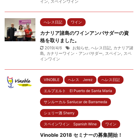
イン
,
スペインワイン
へレス日記
ワイン
カナリア諸島のワインアンバサダーの資
格を取りました。
2019/4/6
お知らせ
,
へレス日記
,
カナリア諸
島
,
カナリーワイン・アンバサダー
,
スペイン
,
スペ
インワイン
VINOBLE
へレス Jerez
へレス日記
エルプエルト El Puerto de Santa Maria
サンルーカル Sanlucar de Barrameda
シェリー酒 Sherry
スペインワイン Spanish Wine
ワイン
Vinoble 2018 セミナーの募集開始！