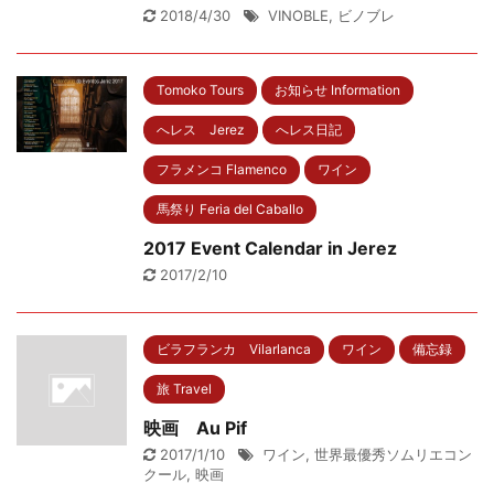
2018/4/30
VINOBLE
,
ビノブレ
Tomoko Tours
お知らせ Information
へレス Jerez
へレス日記
フラメンコ Flamenco
ワイン
馬祭り Feria del Caballo
2017 Event Calendar in Jerez
2017/2/10
ビラフランカ Vilarlanca
ワイン
備忘録
旅 Travel
映画 Au Pif
2017/1/10
ワイン
,
世界最優秀ソムリエコン
クール
,
映画