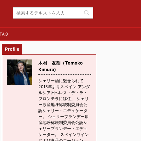
FAQ
Profile
木村 友胡（Tomoko
Kimura)
シェリー酒に魅せられて
2015年よりスペイン アンダ
ルシア州へレス・デ・ラ・
フロンテラに移住。 シェリ
ー原産地呼称統制委員会公
認シェリー・エデュケータ
ー。 シェリーブランデー原
産地呼称統制委員会公認シ
ェリーブランデー・エデュ
ケーター。 スペインワイン
および食品のエージェン