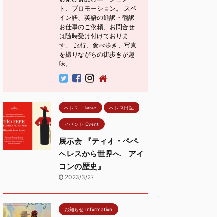
ト、プロモーション。 スペ
イン語、英語の通訳・翻訳
お仕事のご依頼、お問合せ
は随時受け付けておりま
す。 旅行、食べ歩き、写真
を撮りながらの街歩きが趣
味。
へレス Jerez
へレス日記
イベント Event
展示会 『ティオ・ペペ
ヘレスから世界へ アイ
コンの歴史』
2023/3/27
お知らせ Information