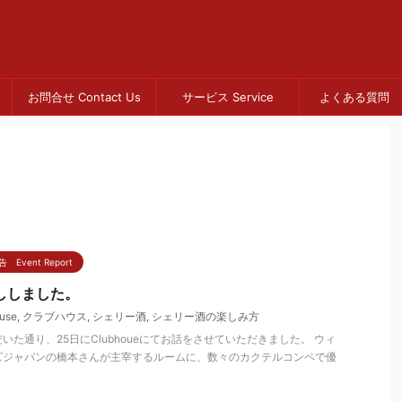
お問合せ Contact Us
サービス Service
よくある質問 
Event Report
話ししました。
use
,
クラブハウス
,
シェリー酒
,
シェリー酒の楽しみ方
た通り、25日にClubhoueにてお話をさせていただきました。 ウィ
ズジャパンの橋本さんが主宰するルームに、数々のカクテルコンペで優