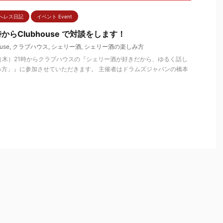
へレス日記
イベント Event
からClubhouse で対談をします！
use
,
クラブハウス
,
シェリー酒
,
シェリー酒の楽しみ方
5日（木）21時からクラブハウスの『シェリー酒が好きだから、ゆるく話し
み方」』に参加させていただきます。 主催者はドラムズジャパンの橋本