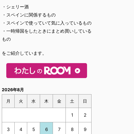
・シェリー酒
・スペインに関係するもの
・スペインで使っていて気に入っているもの
・一時帰国をしたときにまとめ買いしている
もの
をご紹介しています。
2026年8月
月
火
水
木
金
土
日
1
2
3
4
5
6
7
8
9