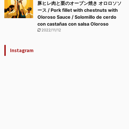
豚ヒレ肉と栗のオーブン焼き オロロソソ
ース / Pork fillet with chestnuts with
Oloroso Sauce / Solomillo de cerdo
con castañas con salsa Oloroso
2022/11/12
Instagram