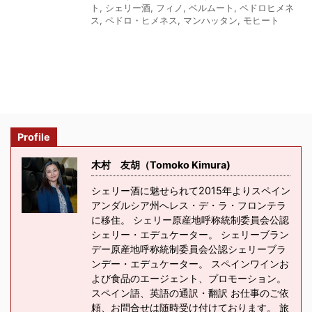
ト
,
シェリー酒
,
フィノ
,
ベルムート
,
ペドロヒメネ
ス
,
ペドロ・ヒメネス
,
マンハッタン
,
モヒート
Profile
木村 友胡（Tomoko Kimura)
シェリー酒に魅せられて2015年よりスペイン
アンダルシア州へレス・デ・ラ・フロンテラ
に移住。 シェリー原産地呼称統制委員会公認
シェリー・エデュケーター。 シェリーブラン
デー原産地呼称統制委員会公認シェリーブラ
ンデー・エデュケーター。 スペインワインお
よび食品のエージェント、プロモーション。
スペイン語、英語の通訳・翻訳 お仕事のご依
頼、お問合せは随時受け付けております。 旅