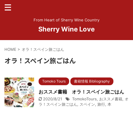
From Heart of Sherry Wine Country
Sherry Wine Love
HOME
>
オラ！スペイン旅ごはん
オラ！スペイン旅ごはん
Tomoko Tours
書籍情報 Bibliography
おススメ書籍 オラ！スペイン旅ごはん
2020/8/21
TomokoTours
,
おススメ書籍
,
オ
ラ！スペイン旅ごはん
,
スペイン
,
旅行
,
本