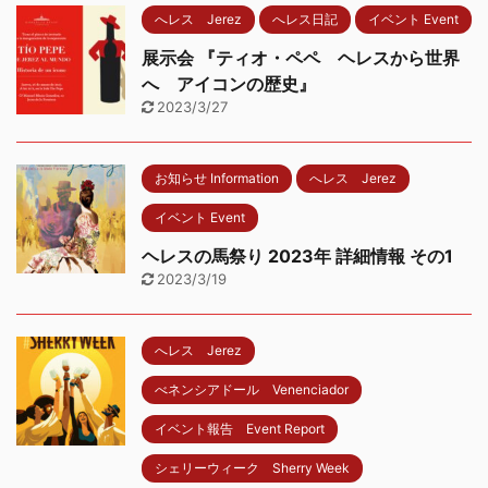
へレス Jerez
へレス日記
イベント Event
展示会 『ティオ・ペペ ヘレスから世界
へ アイコンの歴史』
2023/3/27
お知らせ Information
へレス Jerez
イベント Event
ヘレスの馬祭り 2023年 詳細情報 その1
2023/3/19
へレス Jerez
べネンシアドール Venenciador
イベント報告 Event Report
シェリーウィーク Sherry Week