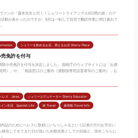
・ヴァンの「森本先生と行く！シェリートライアングル8日間の旅」のア
の活動が多かったのですが、8月は一転して自宅で翻訳作業に明け暮れて
.
rmation
シェリーを飲めるお店、買えるお店 Sherry Place
小売免許を付与
酒類小売免許を付与を決定しました。 国税庁のウェブサイトには「お酒
る質問）」や、「相談窓口のご案内（酒類指導官設置署等のご案内）」も
へレス Jerez
シェリーエデュケーター Sherry Educator
イン生活 Spanish Life
旅 Travel
旅情報 Travel Info
機内誌のためにへレスに取材にいらっしゃるという記者の方のお手伝い
から移住してきてまだ日が浅いため観光客としての目線と、現在こちらに
...