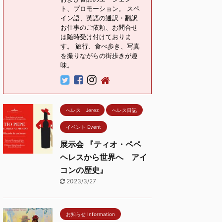
ト、プロモーション。 スペ
イン語、英語の通訳・翻訳
お仕事のご依頼、お問合せ
は随時受け付けておりま
す。 旅行、食べ歩き、写真
を撮りながらの街歩きが趣
味。
へレス Jerez
へレス日記
イベント Event
展示会 『ティオ・ペペ
ヘレスから世界へ アイ
コンの歴史』
2023/3/27
お知らせ Information