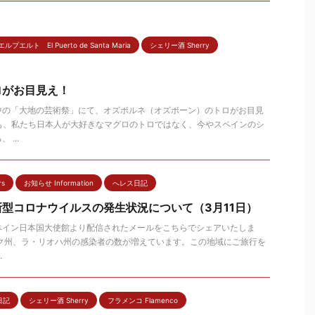
エルプエルト El Puerto de Santa Maria
シェリー酒 Sherry
ロがお目見え！
中の「大地の芸術祭」にて、オズボルネ（オズボーン）のトロがお目見
も、私たち日本人が大好きなマグロのトロではなく、今やスペインのシ
...
rs
お知らせ Information
へレス日記
型コロナウイルスの発生状況について（3月11日）
在スペイン日本国大使館より配信されたメールをこちらでシェアいたしま
スク州、ラ・リオハ州の感染者の数が増えています。この地域にご旅行を
.
日記
シェリー酒 Sherry
フラメンコ Flamenco