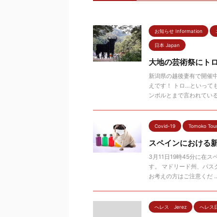
お知らせ Information
日本 Japan
大地の芸術祭にト
新潟県の越後妻有で開催
えです！ トロ…といって
ンボルとまで言われている、 
Covid-19
Tomoko Tou
スペインにおける新
3月11日19時45分に
す。 マドリード州、バ
お考えの方はご注意くだ ..
へレス Jerez
へレス