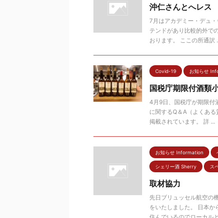
沖仁さんとへレス
7月はアカデミー・デュ
テンドがあり比較的外で
おります。 ここの所通訳 ..
Covid-19
お知らせ Info
国税庁期限付酒類
4月9日、国税庁が期限付
に関するQ＆A（よくあ
掲載されています。 詳 ...
お知らせ Information
シェリー酒 Sherry
スペ
取材協力
先日ブリュッセル航空の
をいたしました。 日本
住んでいるのでローカルとし 