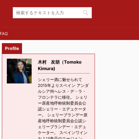
FAQ
Profile
木村 友胡（Tomoko
Kimura)
シェリー酒に魅せられて
2015年よりスペイン アンダ
ルシア州へレス・デ・ラ・
フロンテラに移住。 シェリ
ー原産地呼称統制委員会公
認シェリー・エデュケータ
ー。 シェリーブランデー原
産地呼称統制委員会公認シ
ェリーブランデー・エデュ
ケーター。 スペインワイン
および食品のエージェン