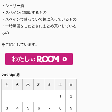
・シェリー酒
・スペインに関係するもの
・スペインで使っていて気に入っているもの
・一時帰国をしたときにまとめ買いしている
もの
をご紹介しています。
2026年8月
月
火
水
木
金
土
日
1
2
3
4
5
6
7
8
9